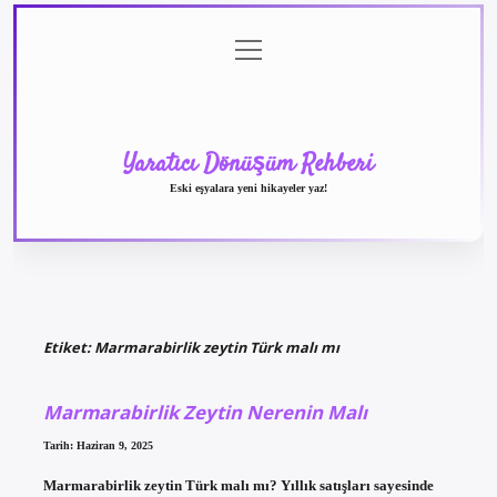
menüyü
Anasayfa
Gizlilik
Yasal
Hakkımızda
aç
Politikası
Uyarı
Yaratıcı Dönüşüm Rehberi
Eski eşyalara yeni hikayeler yaz!
Etiket:
Marmarabirlik zeytin Türk malı mı
Marmarabirlik Zeytin Nerenin Malı
Tarih: Haziran 9, 2025
Marmarabirlik zeytin Türk malı mı? Yıllık satışları sayesinde