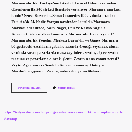
Marmarabirlik, Türkiye’nin İstanbul Ticaret Odası tarafından
düzenlenen ilk 500 şirketi listesinde yer alıyor. Marmara markası
kimin? Senso Kozmetik. Senso Cosmetics 1992 yılında İstanbul
Ferikön’de M. Nadir Yorgun tarafından kuruldu. Marmara
Markası adı altında, Köln, Nagel, Utus ve Kakao Yağı ile
Kozmetik Sektöre ilk adımını attı. Marmarabirlik nereye ait?
Marmarabirlik Yönetim Merkezi Bursa’dır ve Güney Marmara
bölgesindeki ortakların çaba konusunda ürettiği zeytinler, ulusal
ve uluslararası pazarlarda masa zeytinleri, zeytinyağı ve zeytin
macunu ve pazarlama olarak işlenir. Zeytinin ana vatanı neresi?
Zeytin Ağacının evi Anadolu Kahramanmaraş, Hatay ve
Mardin’in üçgenidir. Zeytin, sadece dünyanın Akdeniz…
Marmarabirlik
Devamını okuyun
Yorum Bırak
Zeytin
Nerenin
Malı
https://tsdyazilim.com
https://grandeamore.com.tr
https://finplus.com.tr
Sitemap