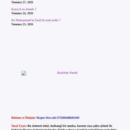
Temmuz 27, 2026
Kayış li ne demek ?
Temmuz 24, 2026
Hz Muhammed’in İncil’de ismi nedir ?
Temmuz 23, 2026
Reklam ve İletişim:
Skype: live:.cid.575569c608265c69
Yasal Uyarı:
Bu internet sitesi, herhangi bir marka, kurum veya şahıs şirketi ile
hiçbir bağlantısı bulunmamaktadır. Sitede yalnızca kendi hazırladığımız makaleler