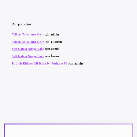
Son yorumlar
Yelken Ne Anlama Gelir
için
admin
Yelken Ne Anlama Gelir
için
Yıldırım
Salt Galata Nereye Bağlı
için
admin
Salt Galata Nereye Bağlı
için
İmren
Pudralı Eldiven Mi Daha Iyi Pudrasız Mı
için
admin
texper güncel giriş
betexpergir.net