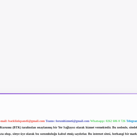
-mail:
backlinkpaneli@gmail.com
Teams:
forumhizmeti@gmail.com
Whatsapp: 0262 606 0 726
Telegra
im Kurumu (BTK) tarafından onaylanmış bir Yer Sağlayıcı olarak hizmet vermektedir. Bu nedenle, sited
 olup, siteye üye olarak bu sorumluluğu kabul etmiş sayılırlar. Bu internet sitesi, herhangi bir mark