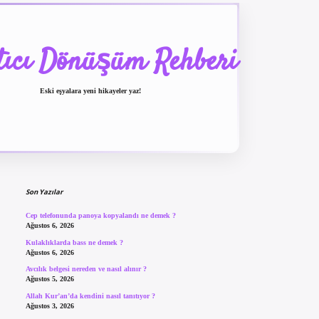
tıcı Dönüşüm Rehberi
Eski eşyalara yeni hikayeler yaz!
Sidebar
betexper güncel giriş
be
Son Yazılar
Cep telefonunda panoya kopyalandı ne demek ?
Ağustos 6, 2026
Kulaklıklarda bass ne demek ?
Ağustos 6, 2026
Avcılık belgesi nereden ve nasıl alınır ?
Ağustos 5, 2026
Allah Kur’an’da kendini nasıl tanıtıyor ?
Ağustos 3, 2026