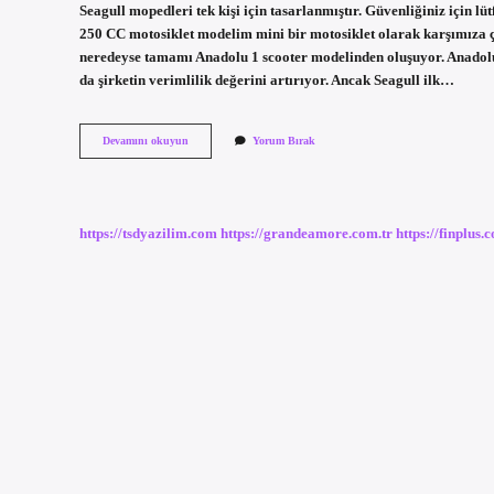
Seagull mopedleri tek kişi için tasarlanmıştır. Güvenliğiniz için 
250 CC motosiklet modelim mini bir motosiklet olarak karşımıza 
neredeyse tamamı Anadolu 1 scooter modelinden oluşuyor. Anadolu 
da şirketin verimlilik değerini artırıyor. Ancak Seagull ilk…
Martı
Devamını okuyun
Yorum Bırak
Moped
Kaç
Basıyor
https://tsdyazilim.com
https://grandeamore.com.tr
https://finplus.