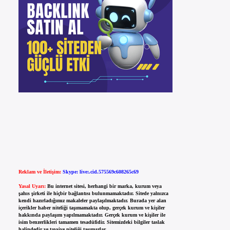
Reklam ve İletişim:
Skype: live:.cid.575569c608265c69
Yasal Uyarı:
Bu internet sitesi, herhangi bir marka, kurum veya
şahıs şirketi ile hiçbir bağlantısı bulunmamaktadır. Sitede yalnızca
kendi hazırladığımız makaleler paylaşılmaktadır. Burada yer alan
içerikler haber niteliği taşımamakta olup, gerçek kurum ve kişiler
hakkında paylaşım yapılmamaktadır. Gerçek kurum ve kişiler ile
isim benzerlikleri tamamen tesadüfidir. Sitemizdeki bilgiler taslak
halindedir ve tavsiye niteliği taşımazlar.