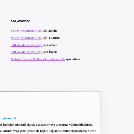
Son yorumlar
Yelken Ne Anlama Gelir
için
admin
Yelken Ne Anlama Gelir
için
Yıldırım
Salt Galata Nereye Bağlı
için
admin
Salt Galata Nereye Bağlı
için
İmren
Pudralı Eldiven Mi Daha Iyi Pudrasız Mı
için
admin
m: @karabul
eki içerikleri proaktif olarak denetleme veya araştırma yükümlülüğümüz
a, kurum veya şahıs şirketi ile hiçbir bağlantısı bulunmamaktadır. Sitede