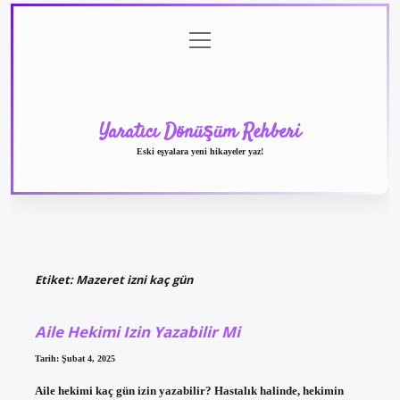
menüyü
Anasayfa
Gizlilik
Yasal
Hakkımızda
aç
Politikası
Uyarı
Yaratıcı Dönüşüm Rehberi
Eski eşyalara yeni hikayeler yaz!
Etiket:
Mazeret izni kaç gün
Aile Hekimi Izin Yazabilir Mi
Tarih: Şubat 4, 2025
Aile hekimi kaç gün izin yazabilir? Hastalık halinde, hekimin