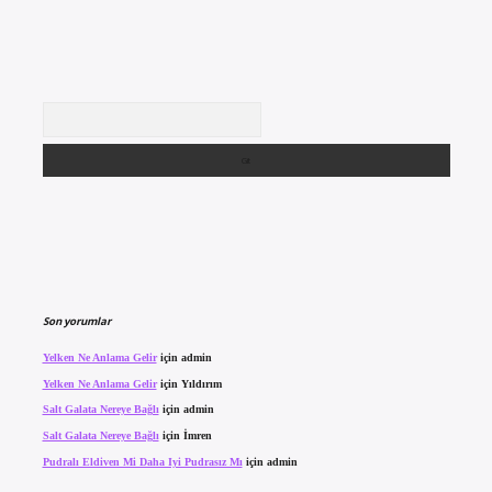
Arama
Son yorumlar
Yelken Ne Anlama Gelir
için
admin
Yelken Ne Anlama Gelir
için
Yıldırım
Salt Galata Nereye Bağlı
için
admin
Salt Galata Nereye Bağlı
için
İmren
Pudralı Eldiven Mi Daha Iyi Pudrasız Mı
için
admin