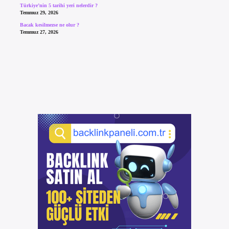
Türkiye’nin 5 tarihi yeri nelerdir ?
Temmuz 29, 2026
Bacak kesilmezse ne olur ?
Temmuz 27, 2026