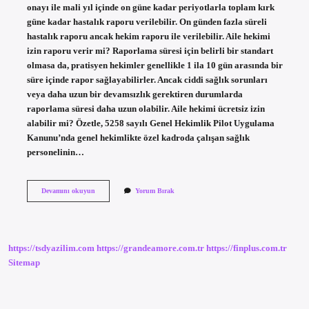
onayı ile mali yıl içinde on güne kadar periyotlarla toplam kırk
güne kadar hastalık raporu verilebilir. On günden fazla süreli
hastalık raporu ancak hekim raporu ile verilebilir. Aile hekimi
izin raporu verir mi? Raporlama süresi için belirli bir standart
olmasa da, pratisyen hekimler genellikle 1 ila 10 gün arasında bir
süre içinde rapor sağlayabilirler. Ancak ciddi sağlık sorunları
veya daha uzun bir devamsızlık gerektiren durumlarda
raporlama süresi daha uzun olabilir. Aile hekimi ücretsiz izin
alabilir mi? Özetle, 5258 sayılı Genel Hekimlik Pilot Uygulama
Kanunu’nda genel hekimlikte özel kadroda çalışan sağlık
personelinin…
Aile
Devamını okuyun
Yorum Bırak
Hekimi
Izin
Yazabilir
Mi
https://tsdyazilim.com
https://grandeamore.com.tr
https://finplus.com.tr
Sitemap