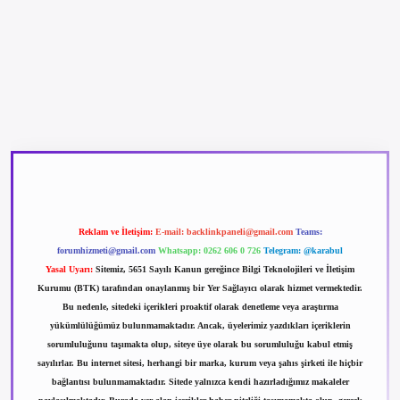
betexper güncel giriş
betexpergir.net
Reklam ve İletişim:
E-mail:
backlinkpaneli@gmail.com
Teams:
forumhizmeti@gmail.com
Whatsapp: 0262 606 0 726
Telegram: @karabul
Yasal Uyarı:
Sitemiz, 5651 Sayılı Kanun gereğince Bilgi Teknolojileri ve İletişim
Kurumu (BTK) tarafından onaylanmış bir Yer Sağlayıcı olarak hizmet vermektedir.
Bu nedenle, sitedeki içerikleri proaktif olarak denetleme veya araştırma
yükümlülüğümüz bulunmamaktadır. Ancak, üyelerimiz yazdıkları içeriklerin
sorumluluğunu taşımakta olup, siteye üye olarak bu sorumluluğu kabul etmiş
sayılırlar. Bu internet sitesi, herhangi bir marka, kurum veya şahıs şirketi ile hiçbir
bağlantısı bulunmamaktadır. Sitede yalnızca kendi hazırladığımız makaleler