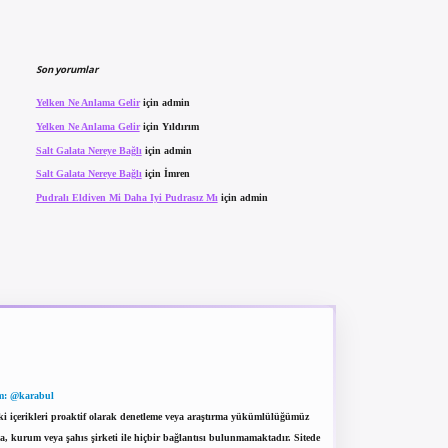
Son yorumlar
Yelken Ne Anlama Gelir
için
admin
Yelken Ne Anlama Gelir
için
Yıldırım
Salt Galata Nereye Bağlı
için
admin
Salt Galata Nereye Bağlı
için
İmren
Pudralı Eldiven Mi Daha Iyi Pudrasız Mı
için
admin
m: @karabul
eki içerikleri proaktif olarak denetleme veya araştırma yükümlülüğümüz
a, kurum veya şahıs şirketi ile hiçbir bağlantısı bulunmamaktadır. Sitede