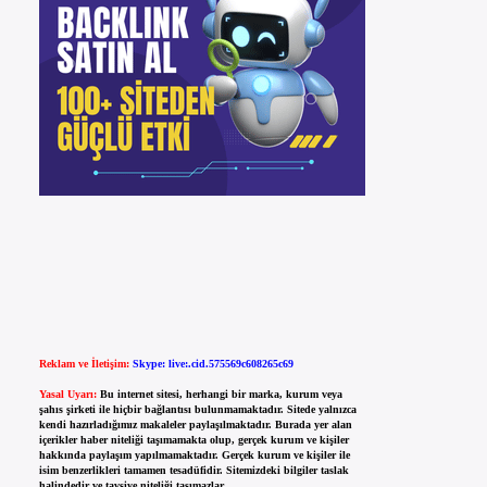
Reklam ve İletişim:
Skype: live:.cid.575569c608265c69
Yasal Uyarı:
Bu internet sitesi, herhangi bir marka, kurum veya
şahıs şirketi ile hiçbir bağlantısı bulunmamaktadır. Sitede yalnızca
kendi hazırladığımız makaleler paylaşılmaktadır. Burada yer alan
içerikler haber niteliği taşımamakta olup, gerçek kurum ve kişiler
hakkında paylaşım yapılmamaktadır. Gerçek kurum ve kişiler ile
isim benzerlikleri tamamen tesadüfidir. Sitemizdeki bilgiler taslak
halindedir ve tavsiye niteliği taşımazlar.