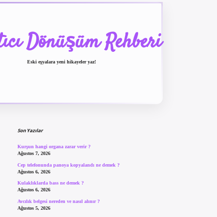
tıcı Dönüşüm Rehberi
Eski eşyalara yeni hikayeler yaz!
Sidebar
betexper güncel giriş
be
Son Yazılar
Kurşun hangi organa zarar verir ?
Ağustos 7, 2026
Cep telefonunda panoya kopyalandı ne demek ?
Ağustos 6, 2026
Kulaklıklarda bass ne demek ?
Ağustos 6, 2026
Avcılık belgesi nereden ve nasıl alınır ?
Ağustos 5, 2026