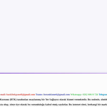
-mail:
backlinkpaneli@gmail.com
Teams:
forumhizmeti@gmail.com
Whatsapp: 0262 606 0 726
Telegra
im Kurumu (BTK) tarafından onaylanmış bir Yer Sağlayıcı olarak hizmet vermektedir. Bu nedenle, sited
 olup, siteye üye olarak bu sorumluluğu kabul etmiş sayılırlar. Bu internet sitesi, herhangi bir mark