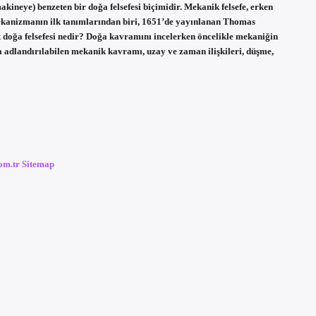
kineye) benzeten bir doğa felsefesi biçimidir. Mekanik felsefe, erken
mekanizmanın ilk tanımlarından biri, 1651’de yayınlanan Thomas
k doğa felsefesi nedir? Doğa kavramını incelerken öncelikle mekaniğin
k da adlandırılabilen mekanik kavramı, uzay ve zaman ilişkileri, düşme,
com.tr
Sitemap