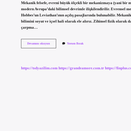
Mekanik felsefe, evreni büyük ölçekli bir mekanizmaya (yani bir ma
modern Avrupa’daki bilimsel devrimle ilişkilendirilir. Evrensel 
Hobbes’un Leviathan’ının açılış pasajlarında bulunabilir. Mekani
bilimini soyut ve içsel hali olarak ele alırız. Zihinsel fizik olara
çarpma…
Mekanik
Devamını okuyun
Yorum Bırak
Dünya
Görüşü
Nedir
Felsefe
https://tsdyazilim.com
https://grandeamore.com.tr
https://finplus.