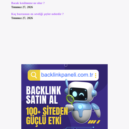
Bacak kesilmezse ne olur ?
Temmuz 27, 2026
Koç burcunun en sevdiği şeyler nelerdir ?
Temmuz 27, 2026