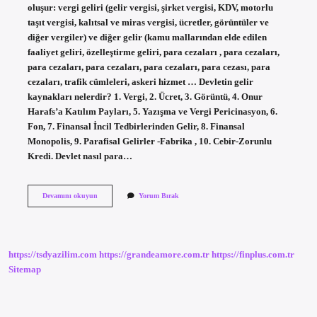
oluşur: vergi geliri (gelir vergisi, şirket vergisi, KDV, motorlu
taşıt vergisi, kalıtsal ve miras vergisi, ücretler, görüntüler ve
diğer vergiler) ve diğer gelir (kamu mallarından elde edilen
faaliyet geliri, özelleştirme geliri, para cezaları , para cezaları,
para cezaları, para cezaları, para cezaları, para cezası, para
cezaları, trafik cümleleri, askeri hizmet … Devletin gelir
kaynakları nelerdir? 1. Vergi, 2. Ücret, 3. Görüntü, 4. Onur
Harafs’a Katılım Payları, 5. Yazışma ve Vergi Pericinasyon, 6.
Fon, 7. Finansal İncil Tedbirlerinden Gelir, 8. Finansal
Monopolis, 9. Parafisal Gelirler -Fabrika , 10. Cebir-Zorunlu
Kredi. Devlet nasıl para…
Devlet
Devamını okuyun
Yorum Bırak
Bütçesinin
Gelirleri
Nelerdir
https://tsdyazilim.com
https://grandeamore.com.tr
https://finplus.com.tr
Sitemap