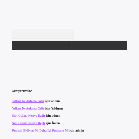
Arama
Son yorumlar
Yelken Ne Anlama Gelir
için
admin
Yelken Ne Anlama Gelir
için
Yıldırım
Salt Galata Nereye Bağlı
için
admin
Salt Galata Nereye Bağlı
için
İmren
Pudralı Eldiven Mi Daha Iyi Pudrasız Mı
için
admin