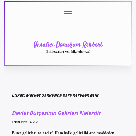
menüyü
Anasayfa
Gizlilik
Yasal
Hakkımızda
aç
Politikası
Uyarı
Yaratıcı Dönüşüm Rehberi
Eski eşyalara yeni hikayeler yaz!
Etiket:
Merkez Bankasına para nereden gelir
Devlet Bütçesinin Gelirleri Nelerdir
Tarih: Mart 14, 2025
Bütçe gelirleri nelerdir? Hanehalkı geliri iki ana maddeden