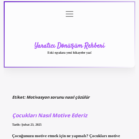
menüyü
Anasayfa
Gizlilik
Yasal
Hakkımızda
aç
Politikası
Uyarı
Yaratıcı Dönüşüm Rehberi
Eski eşyalara yeni hikayeler yaz!
Etiket:
Motivasyon sorunu nasıl çözülür
Çocukları Nasıl Motive Ederiz
Tarih: Şubat 23, 2025
Çocuğunuzu motive etmek için ne yapmalı? Çocukları motive