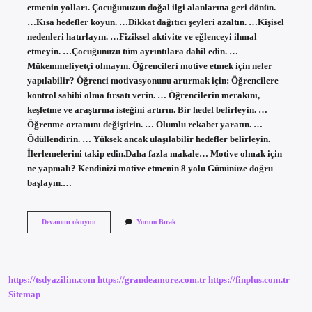
etmenin yolları. Çocuğunuzun doğal ilgi alanlarına geri dönün.
…Kısa hedefler koyun. …Dikkat dağıtıcı şeyleri azaltın. …Kişisel
nedenleri hatırlayın. …Fiziksel aktivite ve eğlenceyi ihmal
etmeyin. …Çocuğunuzu tüm ayrıntılara dahil edin. …
Mükemmeliyetçi olmayın. Öğrencileri motive etmek için neler
yapılabilir? Öğrenci motivasyonunu artırmak için: Öğrencilere
kontrol sahibi olma fırsatı verin. … Öğrencilerin merakını,
keşfetme ve araştırma isteğini artırın. Bir hedef belirleyin. …
Öğrenme ortamını değiştirin. … Olumlu rekabet yaratın. …
Ödüllendirin. … Yüksek ancak ulaşılabilir hedefler belirleyin.
İlerlemelerini takip edin.Daha fazla makale… Motive olmak için
ne yapmalı? Kendinizi motive etmenin 8 yolu Gününüze doğru
başlayın.…
Çocukları
Devamını okuyun
Yorum Bırak
Nasıl
Motive
Ederiz
https://tsdyazilim.com
https://grandeamore.com.tr
https://finplus.com.tr
Sitemap