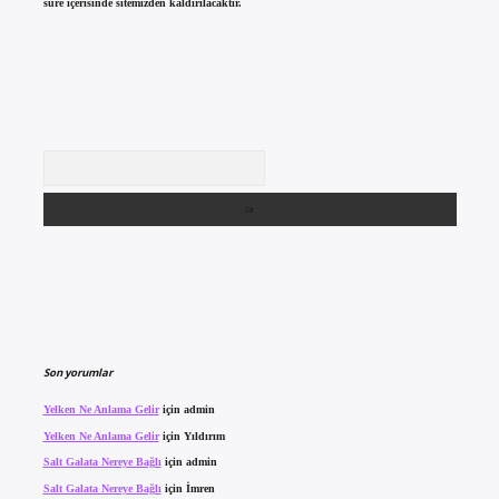
süre içerisinde sitemizden kaldırılacaktır.
Arama
Son yorumlar
Yelken Ne Anlama Gelir
için
admin
Yelken Ne Anlama Gelir
için
Yıldırım
Salt Galata Nereye Bağlı
için
admin
Salt Galata Nereye Bağlı
için
İmren