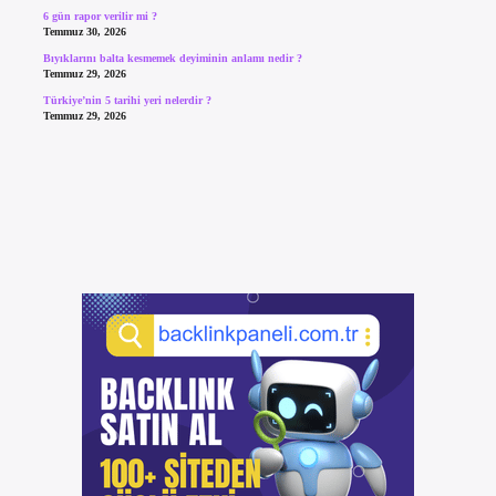
6 gün rapor verilir mi ?
Temmuz 30, 2026
Bıyıklarını balta kesmemek deyiminin anlamı nedir ?
Temmuz 29, 2026
Türkiye’nin 5 tarihi yeri nelerdir ?
Temmuz 29, 2026