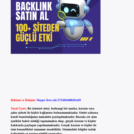
Reklam ve İletişim:
Skype: live:.cid.575569c608265c69
Yasal Uyarı:
Bu internet sitesi, herhangi bir marka, kurum veya
şahıs şirketi ile hiçbir bağlantısı bulunmamaktadır. Sitede yalnızca
kendi hazırladığımız makaleler paylaşılmaktadır. Burada yer alan
içerikler haber niteliği taşımamakta olup, gerçek kurum ve kişiler
hakkında paylaşım yapılmamaktadır. Gerçek kurum ve kişiler ile
isim benzerlikleri tamamen tesadüfidir. Sitemizdeki bilgiler taslak
halindedir ve tavsiye niteliği taşımazlar.