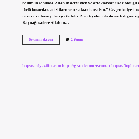
bölümün sonunda, Allah’ın acizlikten ve ortaklardan uzak olduğu 
türlü kusurdan, acizlikten ve ortaktan kutsalsın.” Cevşen kolyesi
nazara ve büyüye karşı etkilidir. Ancak yukarıda da söylediğimiz gib
Kaynağı sadece Allah’ın…
Cevşen
Devamını okuyun
2 Yorum
Kolye
Içinde
Ne
Yazıyor
https://tsdyazilim.com
https://grandeamore.com.tr
https://finplus.