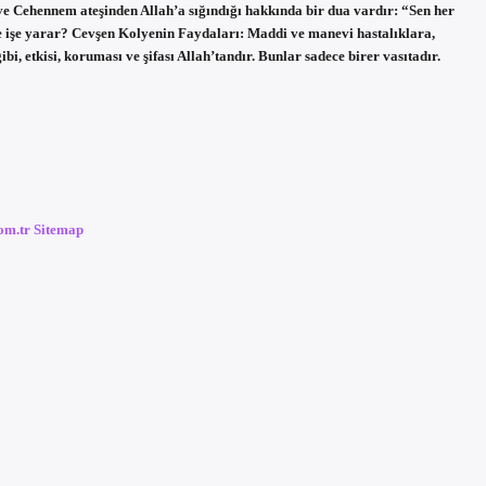
ve Cehennem ateşinden Allah’a sığındığı hakkında bir dua vardır: “Sen her
 ne işe yarar? Cevşen Kolyenin Faydaları: Maddi ve manevi hastalıklara,
i, etkisi, koruması ve şifası Allah’tandır. Bunlar sadece birer vasıtadır.
com.tr
Sitemap