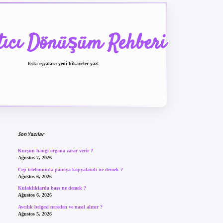
tıcı Dönüşüm Rehberi
Eski eşyalara yeni hikayeler yaz!
Sidebar
betexper güncel giriş
b
Son Yazılar
Kurşun hangi organa zarar verir ?
Ağustos 7, 2026
Cep telefonunda panoya kopyalandı ne demek ?
Ağustos 6, 2026
Kulaklıklarda bass ne demek ?
Ağustos 6, 2026
Avcılık belgesi nereden ve nasıl alınır ?
Ağustos 5, 2026