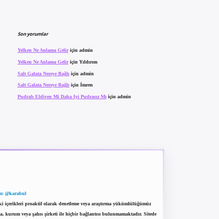
Son yorumlar
Yelken Ne Anlama Gelir
için
admin
Yelken Ne Anlama Gelir
için
Yıldırım
Salt Galata Nereye Bağlı
için
admin
Salt Galata Nereye Bağlı
için
İmren
Pudralı Eldiven Mi Daha Iyi Pudrasız Mı
için
admin
m: @karabul
eki içerikleri proaktif olarak denetleme veya araştırma yükümlülüğümüz
a, kurum veya şahıs şirketi ile hiçbir bağlantısı bulunmamaktadır. Sitede