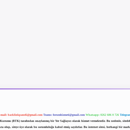
-mail:
backlinkpaneli@gmail.com
Teams:
forumhizmeti@gmail.com
Whatsapp: 0262 606 0 726
Telegra
im Kurumu (BTK) tarafından onaylanmış bir Yer Sağlayıcı olarak hizmet vermektedir. Bu nedenle, sited
 olup, siteye üye olarak bu sorumluluğu kabul etmiş sayılırlar. Bu internet sitesi, herhangi bir mark