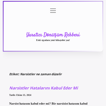
menüyü
Anasayfa
Gizlilik
Yasal
Hakkımızda
aç
Politikası
Uyarı
Yaratıcı Dönüşüm Rehberi
Eski eşyalara yeni hikayeler yaz!
Etiket:
Narsistler ne zaman düzelir
Narsistler Hatalarını Kabul Eder Mi
Tarih: Ekim 13, 2024
Narsist hatasını kabul eder mi? Bir narsisist hatasını kabul