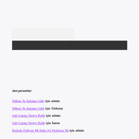
Arama
Son yorumlar
Yelken Ne Anlama Gelir
için
admin
Yelken Ne Anlama Gelir
için
Yıldırım
Salt Galata Nereye Bağlı
için
admin
Salt Galata Nereye Bağlı
için
İmren
Pudralı Eldiven Mi Daha Iyi Pudrasız Mı
için
admin