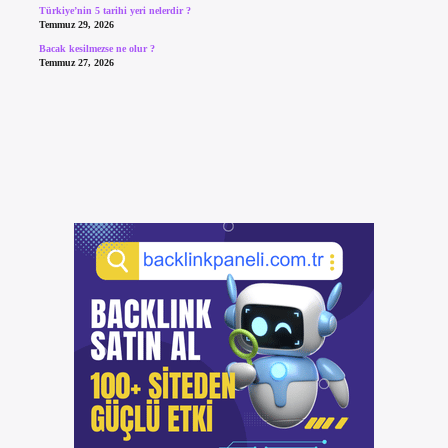
Türkiye’nin 5 tarihi yeri nelerdir ?
Temmuz 29, 2026
Bacak kesilmezse ne olur ?
Temmuz 27, 2026