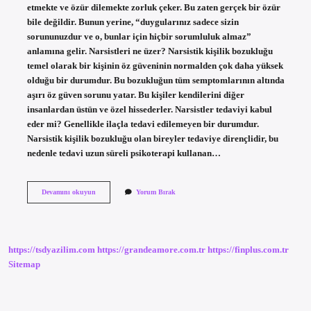
etmekte ve özür dilemekte zorluk çeker. Bu zaten gerçek bir özür
bile değildir. Bunun yerine, “duygularınız sadece sizin
sorununuzdur ve o, bunlar için hiçbir sorumluluk almaz”
anlamına gelir. Narsistleri ne üzer? Narsistik kişilik bozukluğu
temel olarak bir kişinin öz güveninin normalden çok daha yüksek
olduğu bir durumdur. Bu bozukluğun tüm semptomlarının altında
aşırı öz güven sorunu yatar. Bu kişiler kendilerini diğer
insanlardan üstün ve özel hissederler. Narsistler tedaviyi kabul
eder mi? Genellikle ilaçla tedavi edilemeyen bir durumdur.
Narsistik kişilik bozukluğu olan bireyler tedaviye dirençlidir, bu
nedenle tedavi uzun süreli psikoterapi kullanan…
Narsistler
Devamını okuyun
Yorum Bırak
Hatalarını
Kabul
Eder
Mi
https://tsdyazilim.com
https://grandeamore.com.tr
https://finplus.com.tr
Sitemap