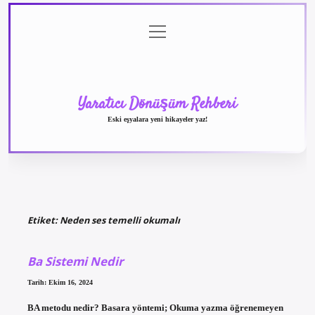
menüyü
Anasayfa
Gizlilik
Yasal
Hakkımızda
aç
Politikası
Uyarı
Yaratıcı Dönüşüm Rehberi
Eski eşyalara yeni hikayeler yaz!
Etiket:
Neden ses temelli okumalı
Ba Sistemi Nedir
Tarih: Ekim 16, 2024
BA metodu nedir? Basara yöntemi; Okuma yazma öğrenemeyen