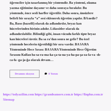
öğrenciler için tasarlanmış bir yöntemdir. Ba yöntemi, okuma
yazma eğitimine dayanır ve daha sonraya bırakılır. Bu
yöntemde, önce sesli harfler öğretilir. Daha sonra, ünsüzlere
belirli bir sırayla “a” sesi eklenerek öğretim yapılır. BA nedir?
Ba, Baso (bazofil) olarak da adlandırılır, beyaz kan
hücrelerinden birinin adıdır. Lökositler olarak da
adlandırılabilir. Bilindiği gibi, insan vücudu farklı tipte beyaz
kan hücreleri üretir. Ba sa ra’dan sonra ne gelir? Bu özel
yöntemde hecelerin öğretildiği bir sıra vardır. BA SA RA
Yönteminde Hece Sırası: BA SA RA Yönteminde Hece Öğretim
Sırasını Kullan ba-sa-ra-ma-ka-ça-ta-na-ya-ha-pa-şa-za-la-va -dı-
ca-fa -ga-ja-ğa olarak devam…
Ba
Devamını okuyun
8 Yorum
Sistemi
Nedir
https://tsdyazilim.com
https://grandeamore.com.tr
https://finplus.com.tr
Sitemap