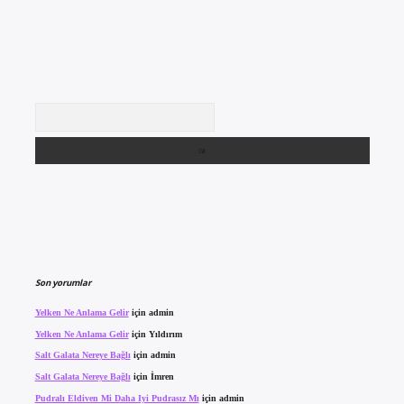
Arama
Son yorumlar
Yelken Ne Anlama Gelir
için
admin
Yelken Ne Anlama Gelir
için
Yıldırım
Salt Galata Nereye Bağlı
için
admin
Salt Galata Nereye Bağlı
için
İmren
Pudralı Eldiven Mi Daha Iyi Pudrasız Mı
için
admin