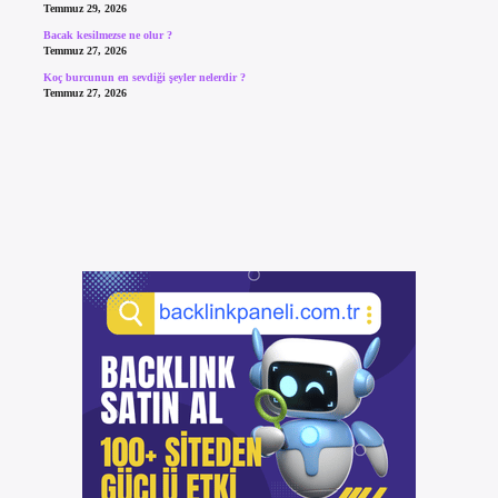
Temmuz 29, 2026
Bacak kesilmezse ne olur ?
Temmuz 27, 2026
Koç burcunun en sevdiği şeyler nelerdir ?
Temmuz 27, 2026