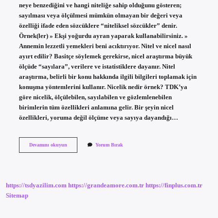
neye benzediğini ve hangi niteliğe sahip olduğunu gösteren;
sayılması veya ölçülmesi mümkün olmayan bir değeri veya
özelliği ifade eden sözcüklere “niteliksel sözcükler” denir.
Örnek(ler) » Ekşi yoğurdu ayran yaparak kullanabilirsiniz. »
Annemin lezzetli yemekleri beni acıktırıyor. Nitel ve nicel nasıl
ayırt edilir? Basitçe söylemek gerekirse, nicel araştırma büyük
ölçüde “sayılara”, verilere ve istatistiklere dayanır. Nitel
araştırma, belirli bir konu hakkında ilgili bilgileri toplamak için
konuşma yöntemlerini kullanır. Nicelik nedir örnek? TDK’ya
göre nicelik, ölçülebilen, sayılabilen ve gözlemlenebilen
birimlerin tüm özellikleri anlamına gelir. Bir şeyin nicel
özellikleri, yoruma değil ölçüme veya sayıya dayandığı…
Nitel
Devamını okuyun
Yorum Bırak
Ve
Nicel
Ne
Anlama
Gelir
https://tsdyazilim.com
https://grandeamore.com.tr
https://finplus.com.tr
Sitemap