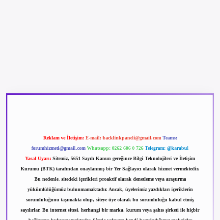
betexper güncel giriş
betexpergir.net
Reklam ve İletişim:
E-mail:
backlinkpaneli@gmail.com
Teams:
forumhizmeti@gmail.com
Whatsapp: 0262 606 0 726
Telegram: @karabul
Yasal Uyarı:
Sitemiz, 5651 Sayılı Kanun gereğince Bilgi Teknolojileri ve İletişim
Kurumu (BTK) tarafından onaylanmış bir Yer Sağlayıcı olarak hizmet vermektedir.
Bu nedenle, sitedeki içerikleri proaktif olarak denetleme veya araştırma
yükümlülüğümüz bulunmamaktadır. Ancak, üyelerimiz yazdıkları içeriklerin
sorumluluğunu taşımakta olup, siteye üye olarak bu sorumluluğu kabul etmiş
sayılırlar. Bu internet sitesi, herhangi bir marka, kurum veya şahıs şirketi ile hiçbir