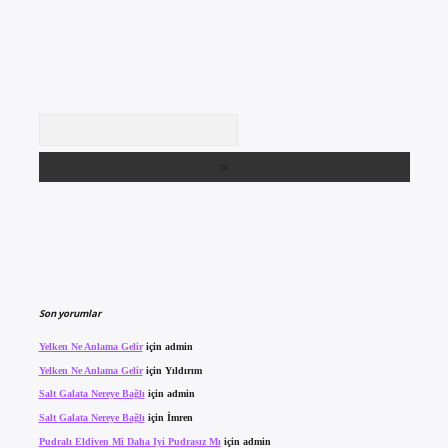
Arama
Son yorumlar
Yelken Ne Anlama Gelir
için
admin
Yelken Ne Anlama Gelir
için
Yıldırım
Salt Galata Nereye Bağlı
için
admin
Salt Galata Nereye Bağlı
için
İmren
Pudralı Eldiven Mi Daha Iyi Pudrasız Mı
için
admin