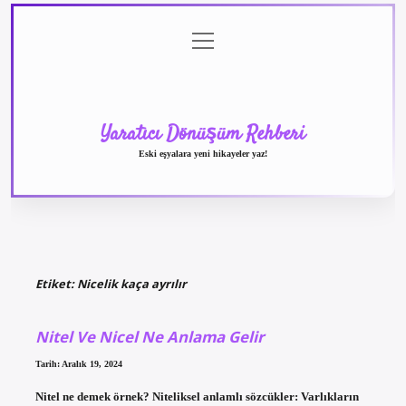
menüyü
Anasayfa
Gizlilik
Yasal
Hakkımızda
aç
Politikası
Uyarı
Yaratıcı Dönüşüm Rehberi
Eski eşyalara yeni hikayeler yaz!
Etiket:
Nicelik kaça ayrılır
Nitel Ve Nicel Ne Anlama Gelir
Tarih: Aralık 19, 2024
Nitel ne demek örnek? Niteliksel anlamlı sözcükler: Varlıkların