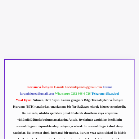
betexper güncel giriş
betexpergir.net
Reklam ve İletişim:
E-mail:
backlinkpaneli@gmail.com
Teams:
forumhizmeti@gmail.com
Whatsapp: 0262 606 0 726
Telegram: @karabul
Yasal Uyarı:
Sitemiz, 5651 Sayılı Kanun gereğince Bilgi Teknolojileri ve İletişim
Kurumu (BTK) tarafından onaylanmış bir Yer Sağlayıcı olarak hizmet vermektedir.
Bu nedenle, sitedeki içerikleri proaktif olarak denetleme veya araştırma
yükümlülüğümüz bulunmamaktadır. Ancak, üyelerimiz yazdıkları içeriklerin
sorumluluğunu taşımakta olup, siteye üye olarak bu sorumluluğu kabul etmiş
sayılırlar. Bu internet sitesi, herhangi bir marka, kurum veya şahıs şirketi ile hiçbir