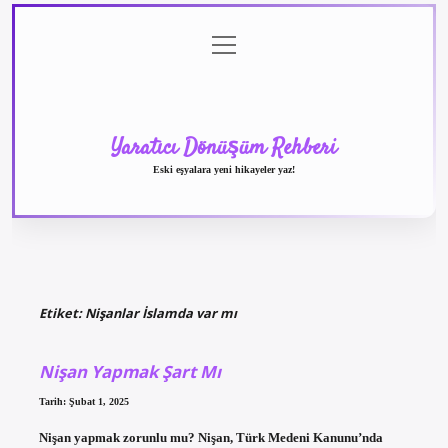
menüyü
Anasayfa
Gizlilik
Yasal
Hakkımızda
aç
Politikası
Uyarı
Yaratıcı Dönüşüm Rehberi
Eski eşyalara yeni hikayeler yaz!
Etiket:
Nişanlar İslamda var mı
Nişan Yapmak Şart Mı
Tarih: Şubat 1, 2025
Nişan yapmak zorunlu mu? Nişan, Türk Medeni Kanunu’nda