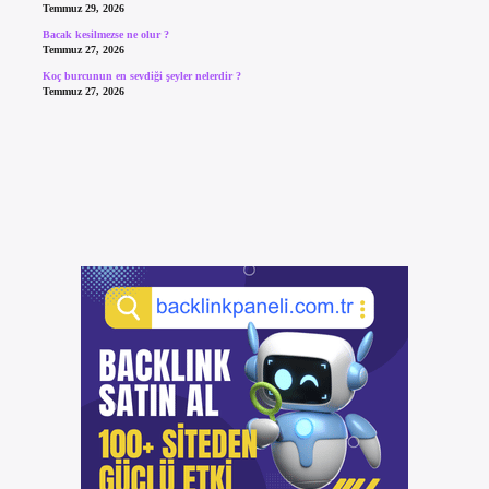
Temmuz 29, 2026
Bacak kesilmezse ne olur ?
Temmuz 27, 2026
Koç burcunun en sevdiği şeyler nelerdir ?
Temmuz 27, 2026