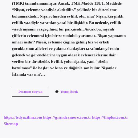
(TMK) tanımlanmamıştır. Ancak, TMK Madde 118/1. Maddede
“Nişan, evlenme vaadiyle akdedilir.” şeklinde bir düzenleme
bulunmaktadır. Nişan olmadan evlilik olur mu? Nişan, karşılıklı
evlilik vaadiyle yaratılan yasal bir ilişkidir. Bu nedenle, evlilik
vaadi nişanın vazgeçilmez bir parçasıdır. Ancak bu, nişanlı
çiftlerin evlenmesi için bir zorunluluk yaratmaz. Nişan yapmanın
amacı nedir? Nişan, evlenme çağına gelmiş kız ve erkek
çocuklarının aileleri ve yakın arkadaşları tarafından yörenin
gelenek ve göreneklerine uygun olarak evleneceklerine dair
verilen bir tür sözdür. Evlilik yolu nişanla, yani “sözün
bozulması” ile başlar ve kına ve düğünle son bulur. Nişanlar
İslamda var mı?…
Nişan
Devamını okuyun
Yorum Bırak
Yapmak
Şart
Mı
https://tsdyazilim.com
https://grandeamore.com.tr
https://finplus.com.tr
Sitemap