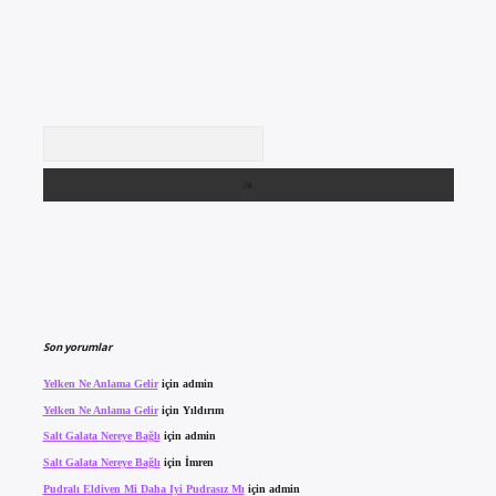
Arama
Son yorumlar
Yelken Ne Anlama Gelir
için
admin
Yelken Ne Anlama Gelir
için
Yıldırım
Salt Galata Nereye Bağlı
için
admin
Salt Galata Nereye Bağlı
için
İmren
Pudralı Eldiven Mi Daha Iyi Pudrasız Mı
için
admin