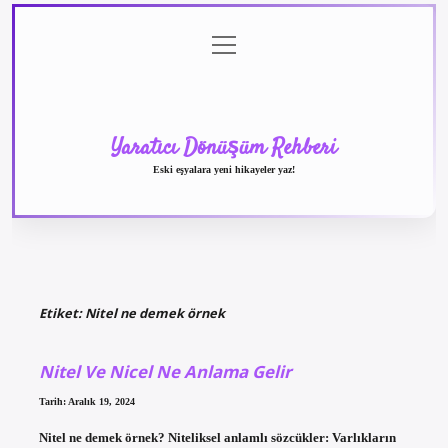
menüyü
Anasayfa
Gizlilik
Yasal
Hakkımızda
aç
Politikası
Uyarı
Yaratıcı Dönüşüm Rehberi
Eski eşyalara yeni hikayeler yaz!
Etiket:
Nitel ne demek örnek
Nitel Ve Nicel Ne Anlama Gelir
Tarih: Aralık 19, 2024
Nitel ne demek örnek? Niteliksel anlamlı sözcükler: Varlıkların