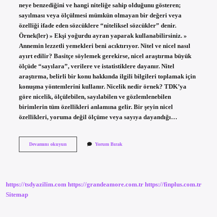
neye benzediğini ve hangi niteliğe sahip olduğunu gösteren;
sayılması veya ölçülmesi mümkün olmayan bir değeri veya
özelliği ifade eden sözcüklere “niteliksel sözcükler” denir.
Örnek(ler) » Ekşi yoğurdu ayran yaparak kullanabilirsiniz. »
Annemin lezzetli yemekleri beni acıktırıyor. Nitel ve nicel nasıl
ayırt edilir? Basitçe söylemek gerekirse, nicel araştırma büyük
ölçüde “sayılara”, verilere ve istatistiklere dayanır. Nitel
araştırma, belirli bir konu hakkında ilgili bilgileri toplamak için
konuşma yöntemlerini kullanır. Nicelik nedir örnek? TDK’ya
göre nicelik, ölçülebilen, sayılabilen ve gözlemlenebilen
birimlerin tüm özellikleri anlamına gelir. Bir şeyin nicel
özellikleri, yoruma değil ölçüme veya sayıya dayandığı…
Nitel
Devamını okuyun
Yorum Bırak
Ve
Nicel
Ne
Anlama
Gelir
https://tsdyazilim.com
https://grandeamore.com.tr
https://finplus.com.tr
Sitemap