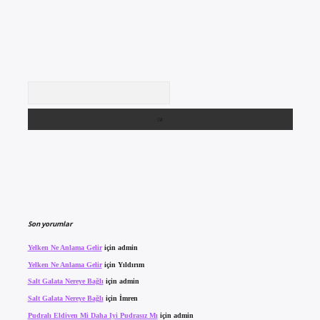
Arama
Son yorumlar
Yelken Ne Anlama Gelir
için
admin
Yelken Ne Anlama Gelir
için
Yıldırım
Salt Galata Nereye Bağlı
için
admin
Salt Galata Nereye Bağlı
için
İmren
Pudralı Eldiven Mi Daha Iyi Pudrasız Mı
için
admin