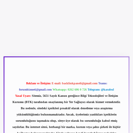
betexper güncel giriş
betexpergir.net
Reklam ve İletişim:
E-mail:
backlinkpaneli@gmail.com
Teams:
forumhizmeti@gmail.com
Whatsapp: 0262 606 0 726
Telegram: @karabul
Yasal Uyarı:
Sitemiz, 5651 Sayılı Kanun gereğince Bilgi Teknolojileri ve İletişim
Kurumu (BTK) tarafından onaylanmış bir Yer Sağlayıcı olarak hizmet vermektedir.
Bu nedenle, sitedeki içerikleri proaktif olarak denetleme veya araştırma
yükümlülüğümüz bulunmamaktadır. Ancak, üyelerimiz yazdıkları içeriklerin
sorumluluğunu taşımakta olup, siteye üye olarak bu sorumluluğu kabul etmiş
sayılırlar. Bu internet sitesi, herhangi bir marka, kurum veya şahıs şirketi ile hiçbir