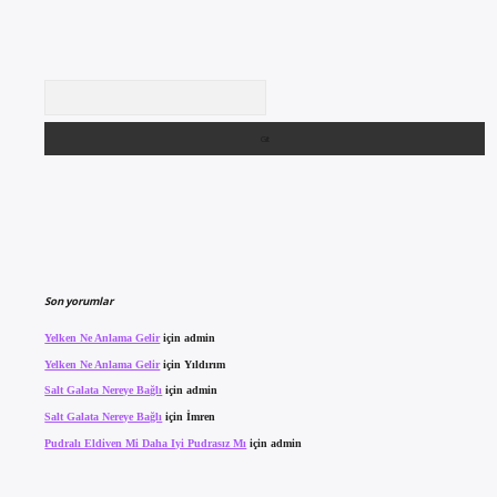
Arama
Son yorumlar
Yelken Ne Anlama Gelir
için
admin
Yelken Ne Anlama Gelir
için
Yıldırım
Salt Galata Nereye Bağlı
için
admin
Salt Galata Nereye Bağlı
için
İmren
Pudralı Eldiven Mi Daha Iyi Pudrasız Mı
için
admin