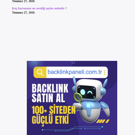
Temmuz 27, 2026
Koç burcunun en sevdiği şeyler nelerdir ?
Temmuz 27, 2026