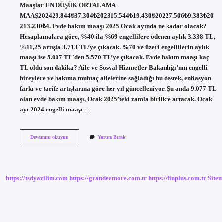
Maaşlar EN DÜŞÜK ORTALAMA
MAAŞ202429.844₺37.304₺202315.544₺19.430₺20227.506₺9.383₺20
213.230₺4. Evde bakım maaşı 2025 Ocak ayında ne kadar olacak?
Hesaplamalara göre, %40 ila %69 engellilere ödenen aylık 3.338 TL,
%11,25 artışla 3.713 TL’ye çıkacak. %70 ve üzeri engellilerin aylık
maaşı ise 5.007 TL’den 5.570 TL’ye çıkacak. Evde bakım maaşı kaç
TL oldu son dakika? Aile ve Sosyal Hizmetler Bakanlığı’nın engelli
bireylere ve bakıma muhtaç ailelerine sağladığı bu destek, enflasyon
farkı ve tarife artışlarına göre her yıl güncelleniyor. Şu anda 9.077 TL
olan evde bakım maaşı, Ocak 2025’teki zamla birlikte artacak. Ocak
ayı 2024 engelli maaşı…
2024
Devamını okuyun
Yorum Bırak
Evde
Bakım
Maaşı
Ne
Kadar
https://tsdyazilim.com
https://grandeamore.com.tr
https://finplus.com.tr
Site
Olacak