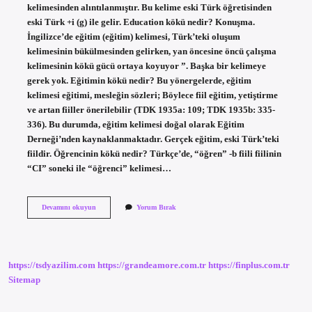
kelimesinden alıntılanmıştır. Bu kelime eski Türk öğretisinden
eski Türk +i (g) ile gelir. Education kökü nedir? Konuşma.
İngilizce’de eğitim (eğitim) kelimesi, Türk’teki oluşum
kelimesinin bükülmesinden gelirken, yan öncesine öncü çalışma
kelimesinin kökü gücü ortaya koyuyor ”. Başka bir kelimeye
gerek yok. Eğitimin kökü nedir? Bu yönergelerde, eğitim
kelimesi eğitimi, mesleğin sözleri; Böylece fiil eğitim, yetiştirme
ve artan fiiller önerilebilir (TDK 1935a: 109; TDK 1935b: 335-
336). Bu durumda, eğitim kelimesi doğal olarak Eğitim
Derneği’nden kaynaklanmaktadır. Gerçek eğitim, eski Türk’teki
fiildir. Öğrencinin kökü nedir? Türkçe’de, “öğren” -b fiili fiilinin
“CI” soneki ile “öğrenci” kelimesi…
Öğrenim
Devamını okuyun
Yorum Bırak
Kökü
Nedir
https://tsdyazilim.com
https://grandeamore.com.tr
https://finplus.com.tr
Sitemap