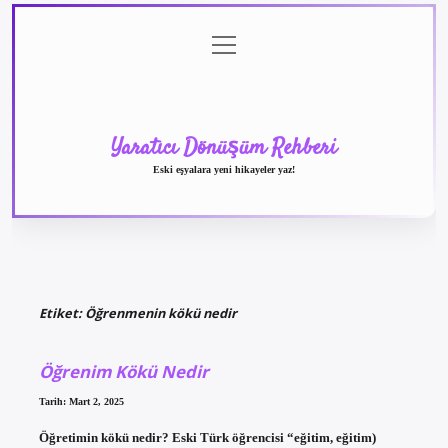
menüyü
Anasayfa
Gizlilik
Yasal
Hakkımızda
aç
Politikası
Uyarı
Yaratıcı Dönüşüm Rehberi
Eski eşyalara yeni hikayeler yaz!
Etiket:
Öğrenmenin kökü nedir
Öğrenim Kökü Nedir
Tarih: Mart 2, 2025
Öğretimin kökü nedir? Eski Türk öğrencisi “eğitim, eğitim)