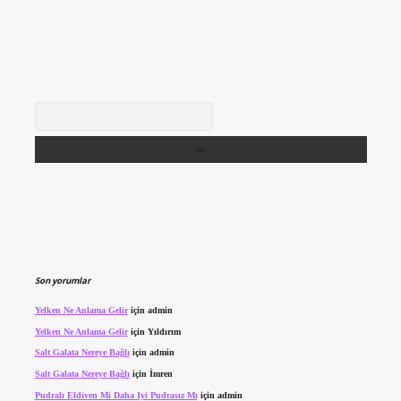
Arama
Son yorumlar
Yelken Ne Anlama Gelir
için
admin
Yelken Ne Anlama Gelir
için
Yıldırım
Salt Galata Nereye Bağlı
için
admin
Salt Galata Nereye Bağlı
için
İmren
Pudralı Eldiven Mi Daha Iyi Pudrasız Mı
için
admin