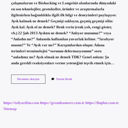
çalışmalarını ve Biohacking ve Longeität alanlarında dünyadaki
en son teknolojiler, protokoller, ürünler ve araştırmalarla
ilgilenirken bağımlılıkla ilgili ilk bilgi ve deneyimleri paylaşıyor.
Ayık kalmak ne demek? Geçmişi saklayın, geçmiş geçmişi silin:
Ayık kal. Ayık ol ne demek? Renk verin (renk yok, rengi göster,
vb.) 22 Şub 2013 Ayıktın ne demek? “Anlıyor musunuz?” veya
“Anladın mı?” Anlamda kullanılan yuvarlak kelime. “Sıralıyor
musun?” Ve “Ayık var mı?” Karışımlardan oluşur. Adana
terimleri terminolojisi “sorunun deformasyonunu” soru
“anladınız mı? Ayık olmak ne demek TDK? Genel anlam: Şu
anda gerekli reaksiyonları verme yeteneğini teşvik etmek için…
Ayık
Devamını okuyun
Yorum Bırak
Kafa
Ne
Demek
https://tsdyazilim.com
https://grandeamore.com.tr
https://finplus.com.tr
Sitemap