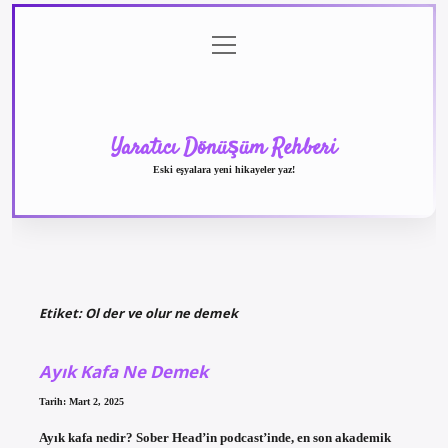
menüyü
Anasayfa
Gizlilik
Yasal
Hakkımızda
aç
Politikası
Uyarı
Yaratıcı Dönüşüm Rehberi
Eski eşyalara yeni hikayeler yaz!
Etiket:
Ol der ve olur ne demek
Ayık Kafa Ne Demek
Tarih: Mart 2, 2025
Ayık kafa nedir? Sober Head’in podcast’inde, en son akademik