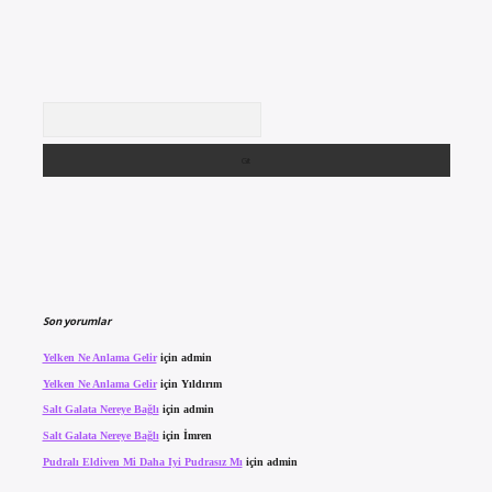
Arama
Son yorumlar
Yelken Ne Anlama Gelir
için
admin
Yelken Ne Anlama Gelir
için
Yıldırım
Salt Galata Nereye Bağlı
için
admin
Salt Galata Nereye Bağlı
için
İmren
Pudralı Eldiven Mi Daha Iyi Pudrasız Mı
için
admin