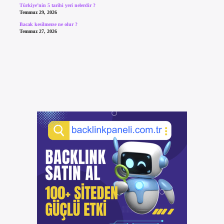
Türkiye’nin 5 tarihi yeri nelerdir ?
Temmuz 29, 2026
Bacak kesilmezse ne olur ?
Temmuz 27, 2026