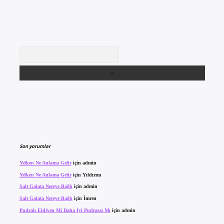
Arama
Son yorumlar
Yelken Ne Anlama Gelir
için
admin
Yelken Ne Anlama Gelir
için
Yıldırım
Salt Galata Nereye Bağlı
için
admin
Salt Galata Nereye Bağlı
için
İmren
Pudralı Eldiven Mi Daha Iyi Pudrasız Mı
için
admin