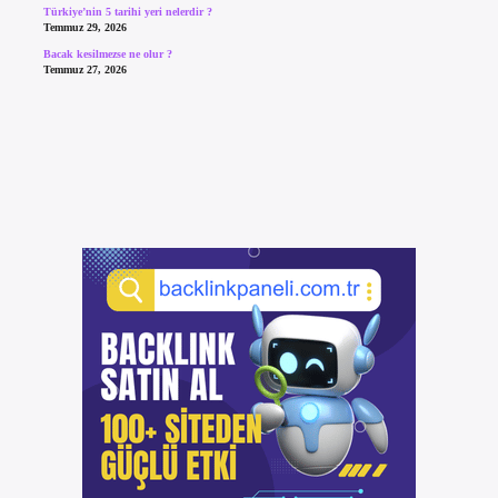
Türkiye’nin 5 tarihi yeri nelerdir ?
Temmuz 29, 2026
Bacak kesilmezse ne olur ?
Temmuz 27, 2026