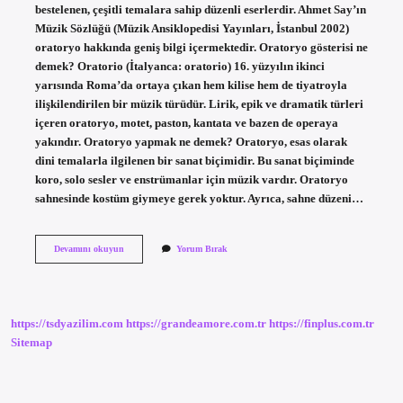
bestelenen, çeşitli temalara sahip düzenli eserlerdir. Ahmet Say’ın
Müzik Sözlüğü (Müzik Ansiklopedisi Yayınları, İstanbul 2002)
oratoryo hakkında geniş bilgi içermektedir. Oratoryo gösterisi ne
demek? Oratorio (İtalyanca: oratorio) 16. yüzyılın ikinci
yarısında Roma’da ortaya çıkan hem kilise hem de tiyatroyla
ilişkilendirilen bir müzik türüdür. Lirik, epik ve dramatik türleri
içeren oratoryo, motet, paston, kantata ve bazen de operaya
yakındır. Oratoryo yapmak ne demek? Oratoryo, esas olarak
dini temalarla ilgilenen bir sanat biçimidir. Bu sanat biçiminde
koro, solo sesler ve enstrümanlar için müzik vardır. Oratoryo
sahnesinde kostüm giymeye gerek yoktur. Ayrıca, sahne düzeni…
Oratoryo
Devamını okuyun
Yorum Bırak
Nedir
Nasıl
Yapılır
https://tsdyazilim.com
https://grandeamore.com.tr
https://finplus.com.tr
Sitemap