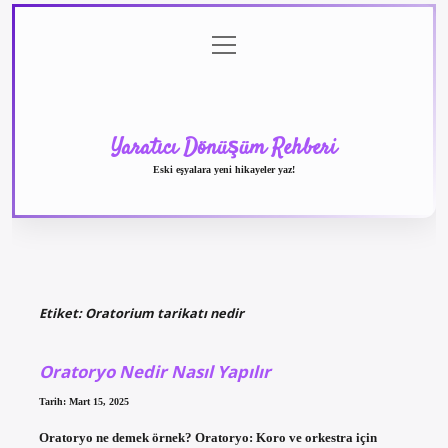
menüyü
Anasayfa
Gizlilik
Yasal
Hakkımızda
aç
Politikası
Uyarı
Yaratıcı Dönüşüm Rehberi
Eski eşyalara yeni hikayeler yaz!
Etiket:
Oratorium tarikatı nedir
Oratoryo Nedir Nasıl Yapılır
Tarih: Mart 15, 2025
Oratoryo ne demek örnek? Oratoryo: Koro ve orkestra için