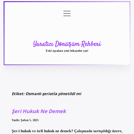
menüyü
Anasayfa
Gizlilik
Yasal
Hakkımızda
aç
Politikası
Uyarı
Yaratıcı Dönüşüm Rehberi
Eski eşyalara yeni hikayeler yaz!
Etiket:
Osmanlı şeriatla yönetildi mi
Şeri Hukuk Ne Demek
Tarih: Şubat 5, 2025
Şer-i hukuk ve örfi hukuk ne demek? Çalışmada tartışıldığı üzere,