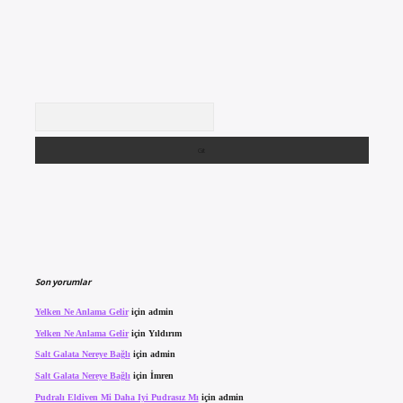
Arama
Son yorumlar
Yelken Ne Anlama Gelir
için
admin
Yelken Ne Anlama Gelir
için
Yıldırım
Salt Galata Nereye Bağlı
için
admin
Salt Galata Nereye Bağlı
için
İmren
Pudralı Eldiven Mi Daha Iyi Pudrasız Mı
için
admin