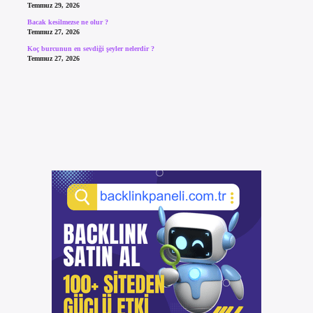
Temmuz 29, 2026
Bacak kesilmezse ne olur ?
Temmuz 27, 2026
Koç burcunun en sevdiği şeyler nelerdir ?
Temmuz 27, 2026