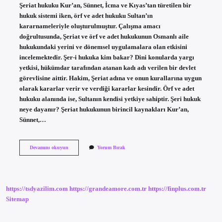
Şeriat hukuku Kur’an, Sünnet, İcma ve Kıyas’tan türetilen bir
hukuk sistemi iken, örf ve adet hukuku Sultan’ın
kararnameleriyle oluşturulmuştur. Çalışma amacı
doğrultusunda, Şeriat ve örf ve adet hukukunun Osmanlı aile
hukukundaki yerini ve dönemsel uygulamalara olan etkisini
incelemektedir. Şer-i hukuka kim bakar? Dini konularda yargı
yetkisi, hükümdar tarafından atanan kadı adı verilen bir devlet
görevlisine aittir. Hakim, Şeriat adına ve onun kurallarına uygun
olarak kararlar verir ve verdiği kararlar kesindir. Örf ve adet
hukuku alanında ise, Sultanın kendisi yetkiye sahiptir. Şeri hukuk
neye dayanır? Şeriat hukukunun birincil kaynakları Kur’an,
Sünnet,…
Şeri
Devamını okuyun
Yorum Bırak
Hukuk
Ne
Demek
https://tsdyazilim.com
https://grandeamore.com.tr
https://finplus.com.tr
Sitemap