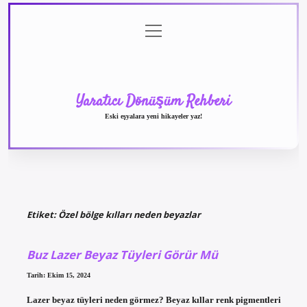
menüyü
Anasayfa
Gizlilik
Yasal
Hakkımızda
aç
Politikası
Uyarı
Yaratıcı Dönüşüm Rehberi
Eski eşyalara yeni hikayeler yaz!
Etiket:
Özel bölge kılları neden beyazlar
Buz Lazer Beyaz Tüyleri Görür Mü
Tarih: Ekim 15, 2024
Lazer beyaz tüyleri neden görmez? Beyaz kıllar renk pigmentleri