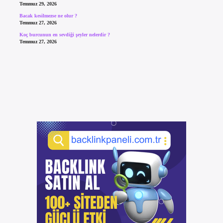
Temmuz 29, 2026
Bacak kesilmezse ne olur ?
Temmuz 27, 2026
Koç burcunun en sevdiği şeyler nelerdir ?
Temmuz 27, 2026