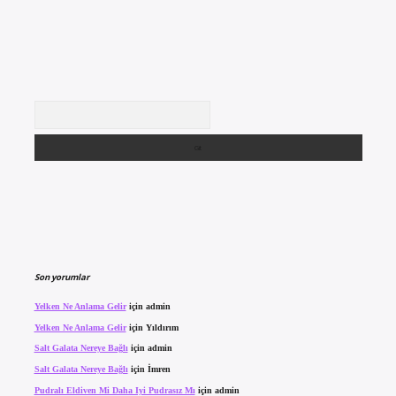
Arama
Son yorumlar
Yelken Ne Anlama Gelir
için
admin
Yelken Ne Anlama Gelir
için
Yıldırım
Salt Galata Nereye Bağlı
için
admin
Salt Galata Nereye Bağlı
için
İmren
Pudralı Eldiven Mi Daha Iyi Pudrasız Mı
için
admin