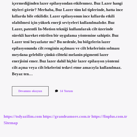
içermediğinden lazer epilasyondan etkilenmez. Buz Lazer hangi
tüyleri görür? Merhaba, Buz Lazer tüm kıl tiplerinde, hatta ince
kıllarda bile etkilidir. Lazer epilasyonun ince kıllarda etkili
olabilmesi için yüksek enerji seviyeleri kullanılmalıdır. Buz
Lazer, patentli In-Motion tekniği kullanılarak cilt üzerinde
sürekli hareket ettirilen bir uygulama yöntemine sahiptir. Buz
Lazer teni beyazlatır mı? Bu nedenle, bu bölgelerin lazer
epilasyonunda cilt renginin açılması ve cilt lekelerinin solması
meydana gelebilir çünkü ciltteki melanin pigmenti lazer
enerjisini emer. Buz lazer dahil hiçbir lazer epilasyon yöntemi
cilt açma veya cilt lekelerini tedavi etme amacıyla kullanılmaz.
Beyaz ten…
Buz
Devamını okuyun
14 Yorum
Lazer
Beyaz
Tüyleri
Görür
Mü
https://tsdyazilim.com
https://grandeamore.com.tr
https://finplus.com.tr
Sitemap