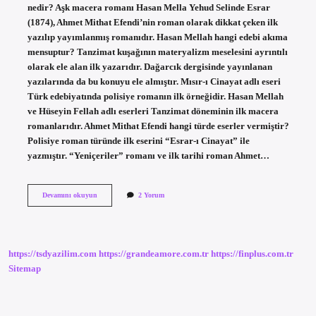
nedir? Aşk macera romanı Hasan Mella Yehud Selinde Esrar
(1874), Ahmet Mithat Efendi’nin roman olarak dikkat çeken ilk
yazılıp yayımlanmış romanıdır. Hasan Mellah hangi edebi akıma
mensuptur? Tanzimat kuşağının materyalizm meselesini ayrıntılı
olarak ele alan ilk yazarıdır. Dağarcık dergisinde yayınlanan
yazılarında da bu konuyu ele almıştır. Mısır-ı Cinayat adlı eseri
Türk edebiyatında polisiye romanın ilk örneğidir. Hasan Mellah
ve Hüseyin Fellah adlı eserleri Tanzimat döneminin ilk macera
romanlarıdır. Ahmet Mithat Efendi hangi türde eserler vermiştir?
Polisiye roman türünde ilk eserini “Esrar-ı Cinayat” ile
yazmıştır. “Yeniçeriler” romanı ve ilk tarihi roman Ahmet…
Hasan
Devamını okuyun
2 Yorum
Mellah
Eserinin
Türü
Nedir
https://tsdyazilim.com
https://grandeamore.com.tr
https://finplus.com.tr
Sitemap