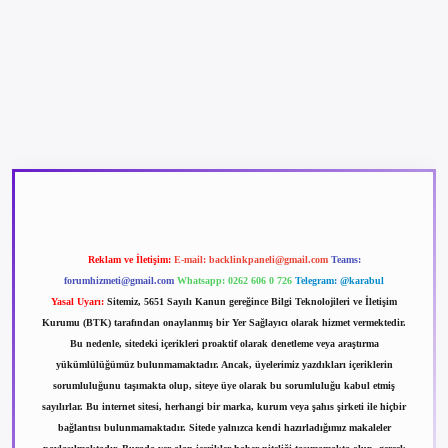
rgir.net
Reklam ve İletişim:
E-mail:
backlinkpaneli@gmail.com
Teams:
forumhizmeti@gmail.com
Whatsapp: 0262 606 0 726
Telegram: @karabul
Yasal Uyarı:
Sitemiz, 5651 Sayılı Kanun gereğince Bilgi Teknolojileri ve İletişim
Kurumu (BTK) tarafından onaylanmış bir Yer Sağlayıcı olarak hizmet vermektedir.
Bu nedenle, sitedeki içerikleri proaktif olarak denetleme veya araştırma
yükümlülüğümüz bulunmamaktadır. Ancak, üyelerimiz yazdıkları içeriklerin
sorumluluğunu taşımakta olup, siteye üye olarak bu sorumluluğu kabul etmiş
sayılırlar. Bu internet sitesi, herhangi bir marka, kurum veya şahıs şirketi ile hiçbir
bağlantısı bulunmamaktadır. Sitede yalnızca kendi hazırladığımız makaleler