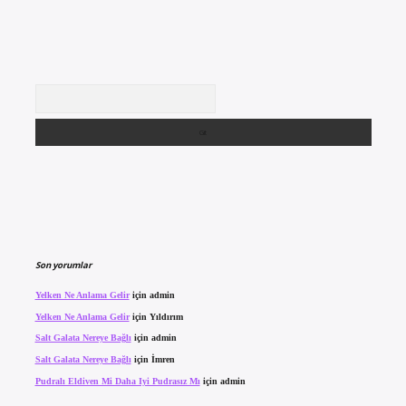
Arama
Son yorumlar
Yelken Ne Anlama Gelir
için
admin
Yelken Ne Anlama Gelir
için
Yıldırım
Salt Galata Nereye Bağlı
için
admin
Salt Galata Nereye Bağlı
için
İmren
Pudralı Eldiven Mi Daha Iyi Pudrasız Mı
için
admin