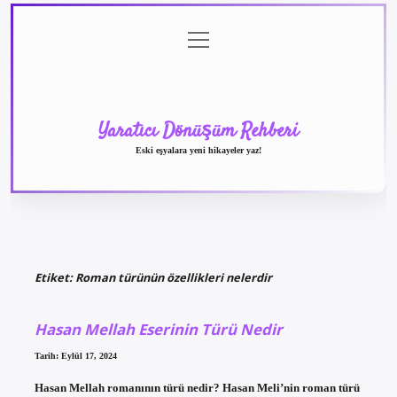
menüyü
Anasayfa
Gizlilik
Yasal
Hakkımızda
aç
Politikası
Uyarı
Yaratıcı Dönüşüm Rehberi
Eski eşyalara yeni hikayeler yaz!
Etiket:
Roman türünün özellikleri nelerdir
Hasan Mellah Eserinin Türü Nedir
Tarih: Eylül 17, 2024
Hasan Mellah romanının türü nedir? Hasan Meli’nin roman türü