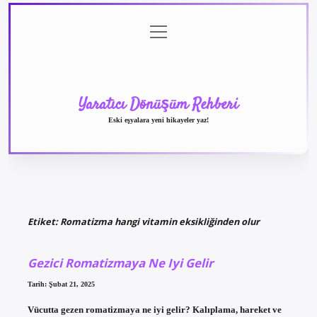
menüyü
Anasayfa
Gizlilik
Yasal
Hakkımızda
aç
Politikası
Uyarı
Yaratıcı Dönüşüm Rehberi
Eski eşyalara yeni hikayeler yaz!
Etiket:
Romatizma hangi vitamin eksikliğinden olur
Gezici Romatizmaya Ne Iyi Gelir
Tarih: Şubat 21, 2025
Vücutta gezen romatizmaya ne iyi gelir? Kalıplama, hareket ve