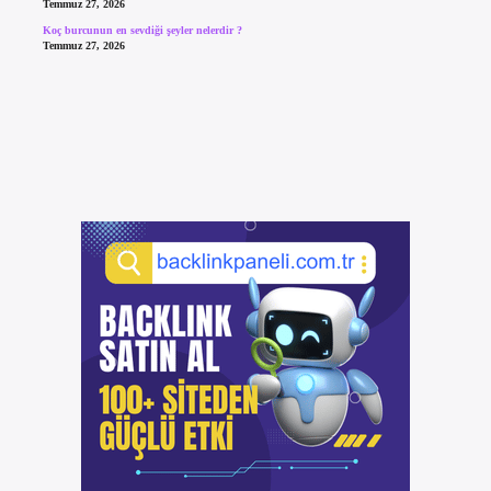
Temmuz 27, 2026
Koç burcunun en sevdiği şeyler nelerdir ?
Temmuz 27, 2026