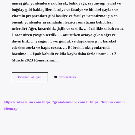
masaj gibi yöntemlere ek olarak, balık yağı, zeytinyağı, yulaf ve
buğday gibi baklagiller, fasulye ve fasulye ve bitkisel çaylar ve
vitamin preparatları gibi fasulye ve fasulye romatizma için en
önemli yöntemler arasındadır. Gezici romatizma belirtileri
nelerdir? Ağrı, kızarıklık, şişlik ve sertlik. … özellikle sabah en az
1 saat süren yaygın sertlik. … otururken ortaya çıkan ağrı ve
duyarlılık. … yangın … yorgunluk ve düşük enerji … hareket
ederken zorla ve hapis cezası. … Böbrek fonksiyonlarında
bozulma. … iştah kabulü ve kilo kaybı daha fazla unsur … • 2
Muscle 2023 Romatizma…
Gezici
Devamını okuyun
Yorum Bırak
Romatizmaya
Ne
Iyi
Gelir
https://tsdyazilim.com
https://grandeamore.com.tr
https://finplus.com.tr
Sitemap