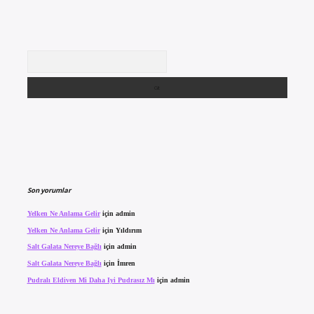
Arama
Son yorumlar
Yelken Ne Anlama Gelir
için
admin
Yelken Ne Anlama Gelir
için
Yıldırım
Salt Galata Nereye Bağlı
için
admin
Salt Galata Nereye Bağlı
için
İmren
Pudralı Eldiven Mi Daha Iyi Pudrasız Mı
için
admin