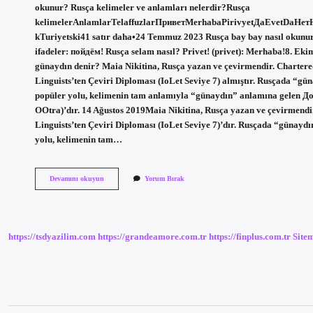
okunur? Rusça kelimeler ve anlamları nelerdir?Rusça
kelimelerAnlamlarTelaffuzlarПриветMerhabaPirivyetДаEvetDaНет
kTuriyetski41 satır daha•24 Temmuz 2023 Rusça bay bay nasıl okunur?
ifadeler: пойдём! Rusça selam nasıl? Privet! (privet): Merhaba!8. Eki
günaydın denir? Maia Nikitina, Rusça yazan ve çevirmendir. Chartered
Linguists’ten Çeviri Diploması (IoLet Seviye 7) almıştır. Rusçada “g
popüler yolu, kelimenin tam anlamıyla “günaydın” anlamına gelen 
OOtra)’dır. 14 Ağustos 2019Maia Nikitina, Rusça yazan ve çevirmendir.
Linguists’ten Çeviri Diploması (IoLet Seviye 7)’dır. Rusçada “günayd
yolu, kelimenin tam…
Rusça
Devamını okuyun
Yorum Bırak
Seni
Seviyorum
Nasıl
Okunur
https://tsdyazilim.com
https://grandeamore.com.tr
https://finplus.com.tr
Site