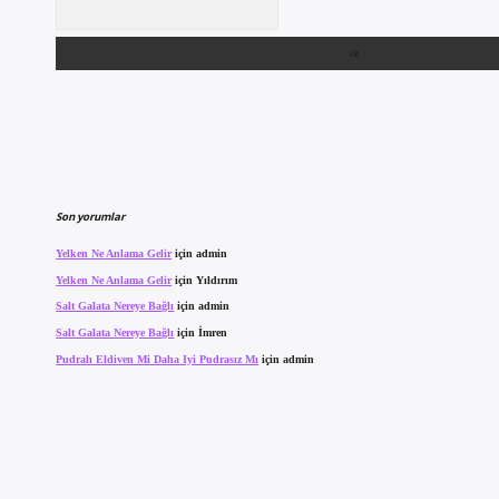
Arama
Son yorumlar
Yelken Ne Anlama Gelir
için
admin
Yelken Ne Anlama Gelir
için
Yıldırım
Salt Galata Nereye Bağlı
için
admin
Salt Galata Nereye Bağlı
için
İmren
Pudralı Eldiven Mi Daha Iyi Pudrasız Mı
için
admin