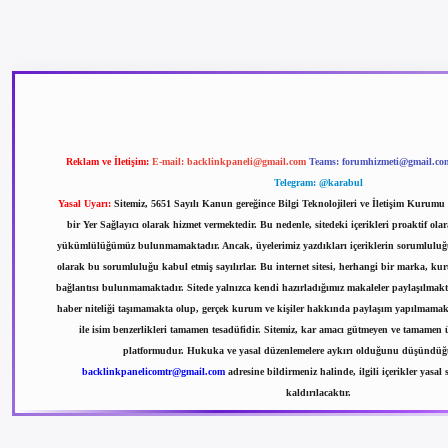
etexper güncel giriş
betexpergir.net
Reklam ve İletişim:
E-mail:
backlinkpaneli@gmail.com
Teams:
forumhizmeti@gmail.co
Telegram: @karabul
Yasal Uyarı:
Sitemiz, 5651 Sayılı Kanun gereğince Bilgi Teknolojileri ve İletişim Kurum
bir Yer Sağlayıcı olarak hizmet vermektedir. Bu nedenle, sitedeki içerikleri proaktif ol
yükümlülüğümüz bulunmamaktadır. Ancak, üyelerimiz yazdıkları içeriklerin sorumluluğu
olarak bu sorumluluğu kabul etmiş sayılırlar. Bu internet sitesi, herhangi bir marka, kuru
bağlantısı bulunmamaktadır. Sitede yalnızca kendi hazırladığımız makaleler paylaşılmakta
haber niteliği taşımamakta olup, gerçek kurum ve kişiler hakkında paylaşım yapılmamakt
ile isim benzerlikleri tamamen tesadüfidir. Sitemiz, kar amacı gütmeyen ve tamamen ü
platformudur. Hukuka ve yasal düzenlemelere aykırı olduğunu düşündüğün
backlinkpanelicomtr@gmail.com
adresine bildirmeniz halinde, ilgili içerikler yasal 
kaldırılacaktır.