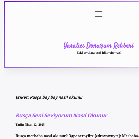
menüyü
Anasayfa
Gizlilik Politikası
Yasal Uyarı
aç
Yaratıcı Dönüşüm Rehberi
Eski eşyalara yeni hikayeler yaz!
Etiket:
Rusça bay bay nasıl okunur
Rusça Seni Seviyorum Nasıl Okunur
Tarih: Nisan 12, 2025
Rusça merhaba nasıl okunur? Здравствуйте [zdravstvuyte]: Merhaba. 