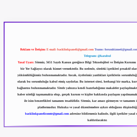
betexper güncel giriş
betexpergir.net
Reklam ve İletişim:
E-mail:
backlinkpaneli@gmail.com
Teams:
forumhizmeti@gmail.co
Telegram: @karabul
Yasal Uyarı:
Sitemiz, 5651 Sayılı Kanun gereğince Bilgi Teknolojileri ve İletişim Kurum
bir Yer Sağlayıcı olarak hizmet vermektedir. Bu nedenle, sitedeki içerikleri proaktif ol
yükümlülüğümüz bulunmamaktadır. Ancak, üyelerimiz yazdıkları içeriklerin sorumluluğu
olarak bu sorumluluğu kabul etmiş sayılırlar. Bu internet sitesi, herhangi bir marka, kuru
bağlantısı bulunmamaktadır. Sitede yalnızca kendi hazırladığımız makaleler paylaşılmakta
haber niteliği taşımamakta olup, gerçek kurum ve kişiler hakkında paylaşım yapılmamakt
ile isim benzerlikleri tamamen tesadüfidir. Sitemiz, kar amacı gütmeyen ve tamamen ü
platformudur. Hukuka ve yasal düzenlemelere aykırı olduğunu düşündüğün
backlinkpanelicomtr@gmail.com
adresine bildirmeniz halinde, ilgili içerikler yasal 
kaldırılacaktır.