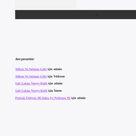
Arama
Son yorumlar
Yelken Ne Anlama Gelir
için
admin
Yelken Ne Anlama Gelir
için
Yıldırım
Salt Galata Nereye Bağlı
için
admin
Salt Galata Nereye Bağlı
için
İmren
Pudralı Eldiven Mi Daha Iyi Pudrasız Mı
için
admin