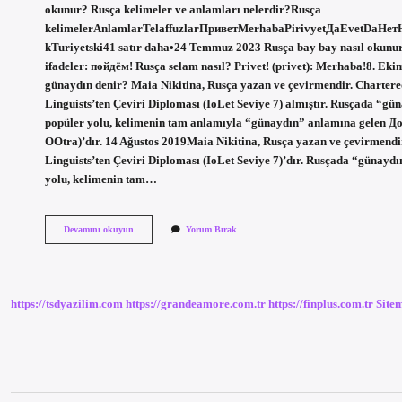
okunur? Rusça kelimeler ve anlamları nelerdir?Rusça
kelimelerAnlamlarTelaffuzlarПриветMerhabaPirivyetДаEvetDaНет
kTuriyetski41 satır daha•24 Temmuz 2023 Rusça bay bay nasıl okunur?
ifadeler: пойдём! Rusça selam nasıl? Privet! (privet): Merhaba!8. Eki
günaydın denir? Maia Nikitina, Rusça yazan ve çevirmendir. Chartered
Linguists’ten Çeviri Diploması (IoLet Seviye 7) almıştır. Rusçada “g
popüler yolu, kelimenin tam anlamıyla “günaydın” anlamına gelen 
OOtra)’dır. 14 Ağustos 2019Maia Nikitina, Rusça yazan ve çevirmendir.
Linguists’ten Çeviri Diploması (IoLet Seviye 7)’dır. Rusçada “günayd
yolu, kelimenin tam…
Rusça
Devamını okuyun
Yorum Bırak
Seni
Seviyorum
Nasıl
Okunur
https://tsdyazilim.com
https://grandeamore.com.tr
https://finplus.com.tr
Site