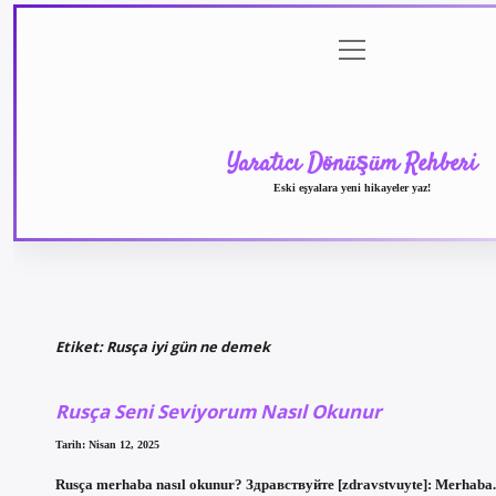
menüyü
Anasayfa
Gizlilik Politikası
Yasal Uyarı
aç
Yaratıcı Dönüşüm Rehberi
Eski eşyalara yeni hikayeler yaz!
Etiket:
Rusça iyi gün ne demek
Rusça Seni Seviyorum Nasıl Okunur
Tarih: Nisan 12, 2025
Rusça merhaba nasıl okunur? Здравствуйте [zdravstvuyte]: Merhaba. 