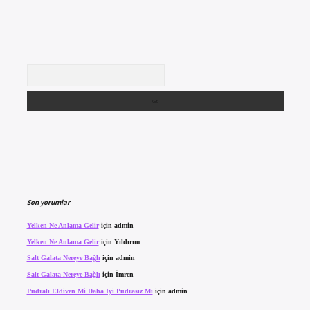
Arama
Son yorumlar
Yelken Ne Anlama Gelir
için
admin
Yelken Ne Anlama Gelir
için
Yıldırım
Salt Galata Nereye Bağlı
için
admin
Salt Galata Nereye Bağlı
için
İmren
Pudralı Eldiven Mi Daha Iyi Pudrasız Mı
için
admin