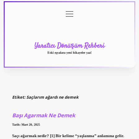
menüyü
Anasayfa
Gizlilik
Yasal
Hakkımızda
aç
Politikası
Uyarı
Yaratıcı Dönüşüm Rehberi
Eski eşyalara yeni hikayeler yaz!
Etiket:
Saçlarım ağardı ne demek
Başı Agarmak Ne Demek
Tarih: Mart 20, 2025
Saçı ağarmak nedir? [1] Bir kelime “yaşlanma” anlamına gelir.