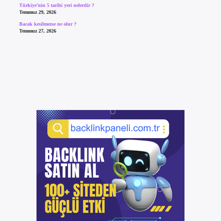
Türkiye’nin 5 tarihi yeri nelerdir ?
Temmuz 29, 2026
Bacak kesilmezse ne olur ?
Temmuz 27, 2026