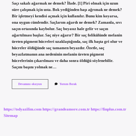
Saçı sakalı ağarmak ne demek? İfade. [1] Piri olmak için uzun
süre çalışmak için usta. Bok yediğinden başı ağrımak ne demek?
Bir işletmeyi kendisi açmak için kullanılır. Bunu kim koyarsa,
ona uygun cümlendir. Saçlarım ağardı ne demek? Zamanla, sıvı
saçın ortasında kaybolur. Saç boyasız hale gelir ve saçın
ağartılması başlar. Saç niye ağarır? Bir saç folikülünde melanin
üreten pigment hücreleri uzaklaştığında, saç ilk başta gri olur ve
hücreler öldüğünde saç tamamen beyazdır. Özetle, saç
beyazlatmanın ana nedeninin melanin üreten pigment
hücrelerinin çıkarılması ve daha sonra öldüğü söylenebilir.
Saçını başını yolmak ne…
Başı
Devamını okuyun
Yorum Bırak
Agarmak
Ne
Demek
https://tsdyazilim.com
https://grandeamore.com.tr
https://finplus.com.tr
Sitemap