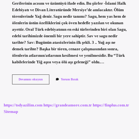
Gerilerinin acısını ve üzüntüyü ifade edin. Bu şiirler -İslami Halk
Edebiyatı ve Divan Literatüründe Mersiye’de anılacaktır. Ölüm
törenlerinde Yağ denir. Sagu nedir tanımı? Sagu, hem yas hem de
ölenlerin üstün özelliklerini çok öven hedefle yazılan ve okunan
ayettir. Oral Türk edebiyatının en eski türlerinden biri olan Sagu,
edebi tarihimizde önemli bir yere sahiptir. Sav ve sagu nedir
tarihte? Sav: Bugünün atasözlerinin ilk şekli. 3 .. Yuğ aşı ne
demek tarihte? Başka bir tören, cenaze çalışmasından sonra,
ölenlerin atlarının/atlarının kesilmesi ve yenilmesidir. Bu “Türk
kabilelerinde Yiğ aşısı veya ölü aşı geleneği” oldu.…
Yuğ
Devamını okuyun
Yorum Bırak
Ve
Sagu
Ne
Demek
https://tsdyazilim.com
https://grandeamore.com.tr
https://finplus.com.tr
Sitemap