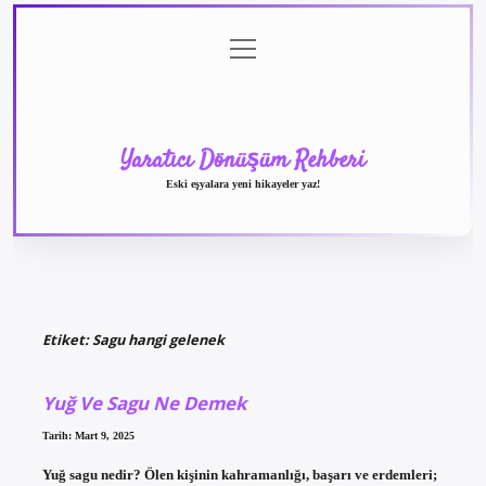
menüyü
Anasayfa
Gizlilik
Yasal
Hakkımızda
aç
Politikası
Uyarı
Yaratıcı Dönüşüm Rehberi
Eski eşyalara yeni hikayeler yaz!
Etiket:
Sagu hangi gelenek
Yuğ Ve Sagu Ne Demek
Tarih: Mart 9, 2025
Yuğ sagu nedir? Ölen kişinin kahramanlığı, başarı ve erdemleri;