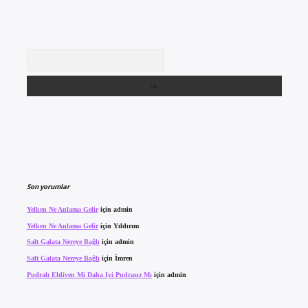
Arama
Son yorumlar
Yelken Ne Anlama Gelir
için
admin
Yelken Ne Anlama Gelir
için
Yıldırım
Salt Galata Nereye Bağlı
için
admin
Salt Galata Nereye Bağlı
için
İmren
Pudralı Eldiven Mi Daha Iyi Pudrasız Mı
için
admin