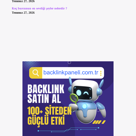
Temmuz 27, 2026
Koç burcunun en sevdiği şeyler nelerdir ?
Temmuz 27, 2026