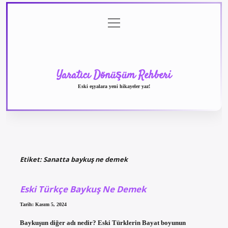
menüyü
Anasayfa
Gizlilik
Yasal
Hakkımızda
aç
Politikası
Uyarı
Yaratıcı Dönüşüm Rehberi
Eski eşyalara yeni hikayeler yaz!
Etiket:
Sanatta baykuş ne demek
Eski Türkçe Baykuş Ne Demek
Tarih: Kasım 5, 2024
Baykuşun diğer adı nedir? Eski Türklerin Bayat boyunun