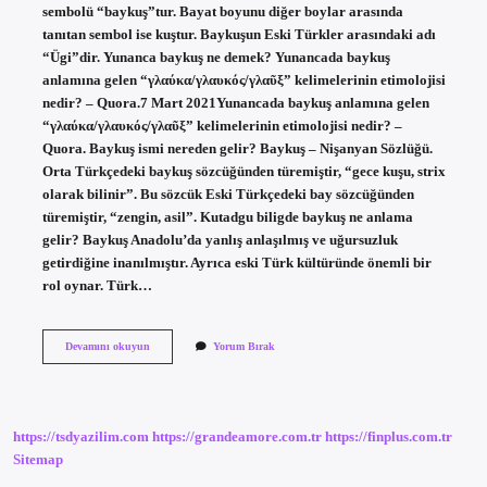
sembolü “baykuş”tur. Bayat boyunu diğer boylar arasında
tanıtan sembol ise kuştur. Baykuşun Eski Türkler arasındaki adı
“Ügi”dir. Yunanca baykuş ne demek? Yunancada baykuş
anlamına gelen “γλαύκα/γλαυκός/γλαῦξ” kelimelerinin etimolojisi
nedir? – Quora.7 Mart 2021Yunancada baykuş anlamına gelen
“γλαύκα/γλαυκός/γλαῦξ” kelimelerinin etimolojisi nedir? –
Quora. Baykuş ismi nereden gelir? Baykuş – Nişanyan Sözlüğü.
Orta Türkçedeki baykuş sözcüğünden türemiştir, “gece kuşu, strix
olarak bilinir”. Bu sözcük Eski Türkçedeki bay sözcüğünden
türemiştir, “zengin, asil”. Kutadgu biligde baykuş ne anlama
gelir? Baykuş Anadolu’da yanlış anlaşılmış ve uğursuzluk
getirdiğine inanılmıştır. Ayrıca eski Türk kültüründe önemli bir
rol oynar. Türk…
Eski
Devamını okuyun
Yorum Bırak
Türkçe
Baykuş
Ne
Demek
https://tsdyazilim.com
https://grandeamore.com.tr
https://finplus.com.tr
Sitemap