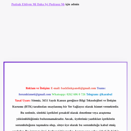
Pudralı Eldiven Mi Daha Iyi Pudrasız Mı
için
admin
betexper güncel giriş
betexpergir.net
Reklam ve İletişim:
E-mail:
backlinkpaneli@gmail.com
Teams:
forumhizmeti@gmail.com
Whatsapp: 0262 606 0 726
Telegram: @karabul
Yasal Uyarı:
Sitemiz, 5651 Sayılı Kanun gereğince Bilgi Teknolojileri ve İletişim
Kurumu (BTK) tarafından onaylanmış bir Yer Sağlayıcı olarak hizmet vermektedir.
Bu nedenle, sitedeki içerikleri proaktif olarak denetleme veya araştırma
yükümlülüğümüz bulunmamaktadır. Ancak, üyelerimiz yazdıkları içeriklerin
sorumluluğunu taşımakta olup, siteye üye olarak bu sorumluluğu kabul etmiş