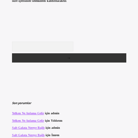
süre içerisinde sitemizden kaldırılacaktır.
Arama
Son yorumlar
Yelken Ne Anlama Gelir
için
admin
Yelken Ne Anlama Gelir
için
Yıldırım
Salt Galata Nereye Bağlı
için
admin
Salt Galata Nereye Bağlı
için
İmren