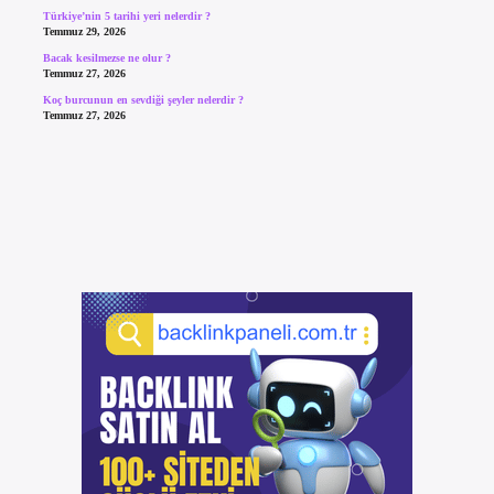
Türkiye’nin 5 tarihi yeri nelerdir ?
Temmuz 29, 2026
Bacak kesilmezse ne olur ?
Temmuz 27, 2026
Koç burcunun en sevdiği şeyler nelerdir ?
Temmuz 27, 2026