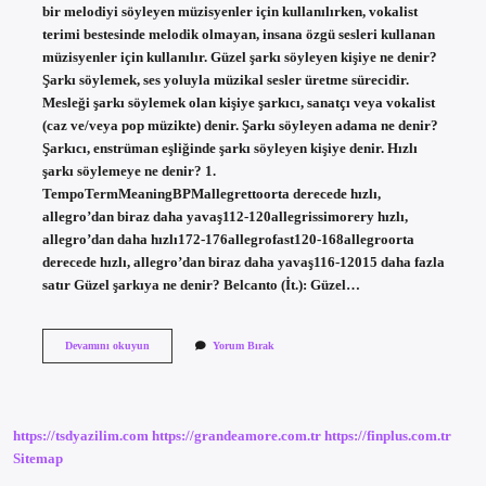
bir melodiyi söyleyen müzisyenler için kullanılırken, vokalist
terimi bestesinde melodik olmayan, insana özgü sesleri kullanan
müzisyenler için kullanılır. Güzel şarkı söyleyen kişiye ne denir?
Şarkı söylemek, ses yoluyla müzikal sesler üretme sürecidir.
Mesleği şarkı söylemek olan kişiye şarkıcı, sanatçı veya vokalist
(caz ve/veya pop müzikte) denir. Şarkı söyleyen adama ne denir?
Şarkıcı, enstrüman eşliğinde şarkı söyleyen kişiye denir. Hızlı
şarkı söylemeye ne denir? 1.
TempoTermMeaningBPMallegrettoorta derecede hızlı,
allegro’dan biraz daha yavaş112-120allegrissimorery hızlı,
allegro’dan daha hızlı172-176allegrofast120-168allegroorta
derecede hızlı, allegro’dan biraz daha yavaş116-12015 daha fazla
satır Güzel şarkıya ne denir? Belcanto (İt.): Güzel…
Güzel
Devamını okuyun
Yorum Bırak
Şarkı
Söyleyene
Ne
Denir
https://tsdyazilim.com
https://grandeamore.com.tr
https://finplus.com.tr
Sitemap