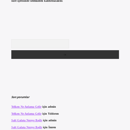
süre içerisinde sitemizden kaldırılacaktır.
Arama
Son yorumlar
Yelken Ne Anlama Gelir
için
admin
Yelken Ne Anlama Gelir
için
Yıldırım
Salt Galata Nereye Bağlı
için
admin
Salt Galata Nereye Bağlı
için
İmren