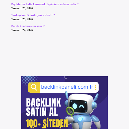
Bıyıklarını balta kesmemek deyiminin anlamı nedir ?
Temmuz 29, 2026
Türkiye’nin 5 tarihi yeri nelerdir ?
Temmuz 29, 2026
Bacak kesilmezse ne olur ?
Temmuz 27, 2026