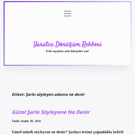
menüyü
Anasayfa
Gizlilik
Yasal
Hakkımızda
aç
Politikası
Uyarı
Yaratıcı Dönüşüm Rehberi
Eski eşyalara yeni hikayeler yaz!
Etiket:
Şarkı söyleyen adama ne denir
Güzel Şarkı Söyleyene Ne Denir
Tarih: Aralık 30, 2024
Güzel müzik söyleyene ne denir? Şarkıcı terimi çoğunlukla belirli