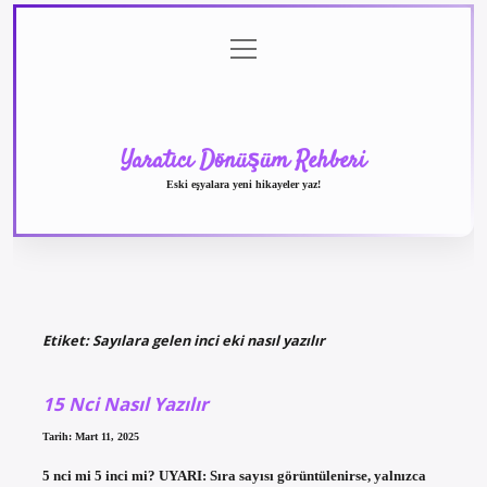
menüyü
Anasayfa
Gizlilik
Yasal
Hakkımızda
aç
Politikası
Uyarı
Yaratıcı Dönüşüm Rehberi
Eski eşyalara yeni hikayeler yaz!
Etiket:
Sayılara gelen inci eki nasıl yazılır
15 Nci Nasıl Yazılır
Tarih: Mart 11, 2025
5 nci mi 5 inci mi? UYARI: Sıra sayısı görüntülenirse, yalnızca