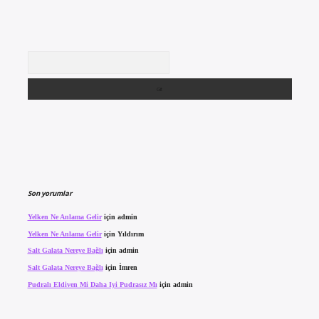
Arama
Son yorumlar
Yelken Ne Anlama Gelir
için
admin
Yelken Ne Anlama Gelir
için
Yıldırım
Salt Galata Nereye Bağlı
için
admin
Salt Galata Nereye Bağlı
için
İmren
Pudralı Eldiven Mi Daha Iyi Pudrasız Mı
için
admin