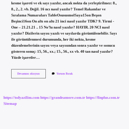
kesme işareti ve ek sayı yazılır, ancak nokta da yerleştirilmez: 8.,
8., 2., 2. vb. Değil. 16 ncı nasıl yazılır? Temel Rakamlar ve
Sıralama Numaraları TableOsususmolSaya15on Beşon
Beşinci16on On altı on altı 21 inci nasıl yazılır TDK? 9. Yirmi -
One – 21.21.21 .. 15 No’lu nasıl yazılır? HAYIR. 20 NCI nasıl
yazılır? Dizilerin sayısı yazılı ve sayılarda görüntülenebilir. Sayı
ile görüntülenmesi durumunda, her iki nokta, kesme
düzenlemelerinin sayısı veya sayısından sonra yazılır ve sonucu
gösteren sonuç: 15, 56., xx.; 15., 56., xx vb. 40 tan nasıl yazılır?
Yüzde işaretler…
15
Devamını okuyun
Yorum Bırak
Nci
Nasıl
Yazılır
https://tsdyazilim.com
https://grandeamore.com.tr
https://finplus.com.tr
Sitemap