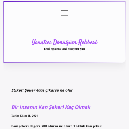
menüyü
Anasayfa
Gizlilik
Yasal
Hakkımızda
aç
Politikası
Uyarı
Yaratıcı Dönüşüm Rehberi
Eski eşyalara yeni hikayeler yaz!
Etiket:
Şeker 400e çıkarsa ne olur
Bir Insanın Kan Şekeri Kaç Olmalı
Tarih: Ekim 11, 2024
Kan şekeri değeri 300 olursa ne olur? Tokluk kan şekeri