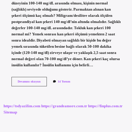
düzeyinin 100-140 mg/dL arasında olması, kişinin normal
(sağlıklı) seviyede olduğunu gösterir. Parmaktan alınan kan
şekeri ölçümü kaç olmalı? Miligram/desilitre olarak ölçülen
postprandiyal kan şekeri 140 mg/dl’nin altında olmalıdır. Sağlıklı
değerler 100-140 mg/dL arasındadır. Tokluk kan şekeri 100
normal mi? Yemek sonrası kan şekeri ölçümü yemekten 2 saat
sonra idealdir. Diyabeti olmayan sağlıklı bir kişide bu değer
yemek sırasında tüketilen besine bağlı olarak 50-100 dakika
içinde (120-140 mg/dl) zirveye ulaşır ve yaklaşık 2,5 saat sonra
normal değeri olan 70-100 mg/dl’ye döner. Kan şekeri kaç olursa
insülin kullanılır? İnsülin kullanımı için belirli…
Bir
Devamını okuyun
14 Yorum
Insanın
Kan
Şekeri
Kaç
Olmalı
https://tsdyazilim.com
https://grandeamore.com.tr
https://finplus.com.tr
Sitemap