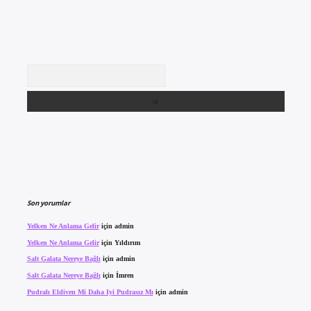
Arama
Son yorumlar
Yelken Ne Anlama Gelir
için
admin
Yelken Ne Anlama Gelir
için
Yıldırım
Salt Galata Nereye Bağlı
için
admin
Salt Galata Nereye Bağlı
için
İmren
Pudralı Eldiven Mi Daha Iyi Pudrasız Mı
için
admin