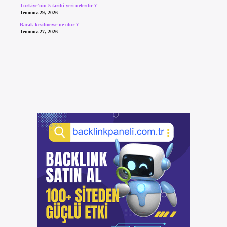
Türkiye’nin 5 tarihi yeri nelerdir ?
Temmuz 29, 2026
Bacak kesilmezse ne olur ?
Temmuz 27, 2026