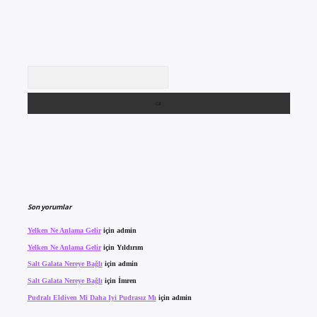
Arama
Son yorumlar
Yelken Ne Anlama Gelir
için
admin
Yelken Ne Anlama Gelir
için
Yıldırım
Salt Galata Nereye Bağlı
için
admin
Salt Galata Nereye Bağlı
için
İmren
Pudralı Eldiven Mi Daha Iyi Pudrasız Mı
için
admin