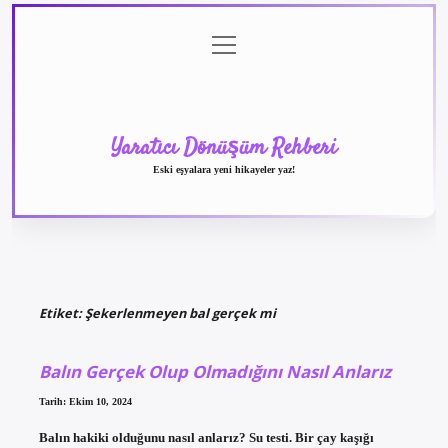
menüyü
Anasayfa
Gizlilik
Yasal
Hakkımızda
aç
Politikası
Uyarı
Yaratıcı Dönüşüm Rehberi
Eski eşyalara yeni hikayeler yaz!
Etiket:
Şekerlenmeyen bal gerçek mi
Balın Gerçek Olup Olmadığını Nasıl Anlarız
Tarih: Ekim 10, 2024
Balın hakiki olduğunu nasıl anlarız? Su testi. Bir çay kaşığı