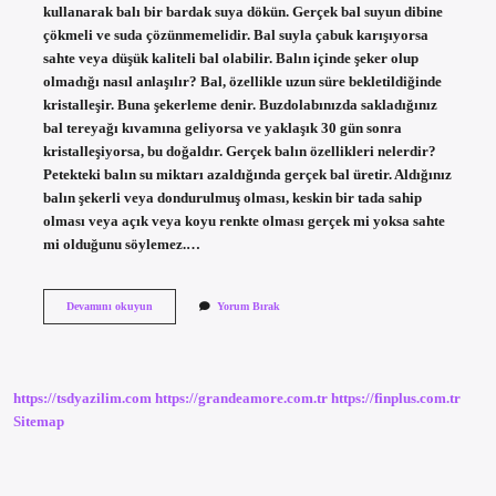
kullanarak balı bir bardak suya dökün. Gerçek bal suyun dibine
çökmeli ve suda çözünmemelidir. Bal suyla çabuk karışıyorsa
sahte veya düşük kaliteli bal olabilir. Balın içinde şeker olup
olmadığı nasıl anlaşılır? Bal, özellikle uzun süre bekletildiğinde
kristalleşir. Buna şekerleme denir. Buzdolabınızda sakladığınız
bal tereyağı kıvamına geliyorsa ve yaklaşık 30 gün sonra
kristalleşiyorsa, bu doğaldır. Gerçek balın özellikleri nelerdir?
Petekteki balın su miktarı azaldığında gerçek bal üretir. Aldığınız
balın şekerli veya dondurulmuş olması, keskin bir tada sahip
olması veya açık veya koyu renkte olması gerçek mi yoksa sahte
mi olduğunu söylemez.…
Balın
Devamını okuyun
Yorum Bırak
Gerçek
Olup
Olmadığını
Nasıl
Anlarız
https://tsdyazilim.com
https://grandeamore.com.tr
https://finplus.com.tr
Sitemap