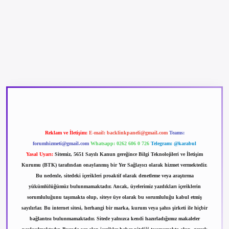
betexper güncel giriş
betexpergir.net
Reklam ve İletişim:
E-mail:
backlinkpaneli@gmail.com
Teams:
forumhizmeti@gmail.com
Whatsapp: 0262 606 0 726
Telegram: @karabul
Yasal Uyarı:
Sitemiz, 5651 Sayılı Kanun gereğince Bilgi Teknolojileri ve İletişim
Kurumu (BTK) tarafından onaylanmış bir Yer Sağlayıcı olarak hizmet vermektedir.
Bu nedenle, sitedeki içerikleri proaktif olarak denetleme veya araştırma
yükümlülüğümüz bulunmamaktadır. Ancak, üyelerimiz yazdıkları içeriklerin
sorumluluğunu taşımakta olup, siteye üye olarak bu sorumluluğu kabul etmiş
sayılırlar. Bu internet sitesi, herhangi bir marka, kurum veya şahıs şirketi ile hiçbir
bağlantısı bulunmamaktadır. Sitede yalnızca kendi hazırladığımız makaleler