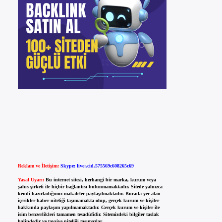
Reklam ve İletişim:
Skype: live:.cid.575569c608265c69
Yasal Uyarı:
Bu internet sitesi, herhangi bir marka, kurum veya
şahıs şirketi ile hiçbir bağlantısı bulunmamaktadır. Sitede yalnızca
kendi hazırladığımız makaleler paylaşılmaktadır. Burada yer alan
içerikler haber niteliği taşımamakta olup, gerçek kurum ve kişiler
hakkında paylaşım yapılmamaktadır. Gerçek kurum ve kişiler ile
isim benzerlikleri tamamen tesadüfidir. Sitemizdeki bilgiler taslak
halindedir ve tavsiye niteliği taşımazlar.