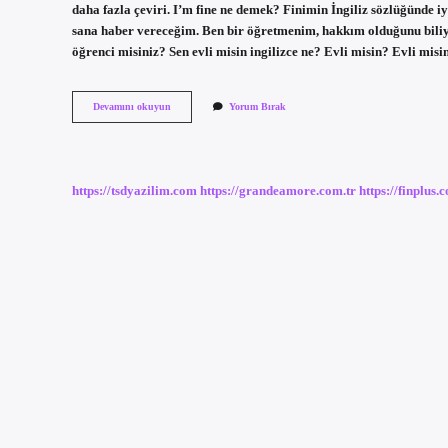
daha fazla çeviri. I’m fine ne demek? Finimin İngiliz sözlüğünde 
sana haber vereceğim. Ben bir öğretmenim, hakkım olduğunu biliyo
öğrenci misiniz? Sen evli misin ingilizce ne? Evli misin? Evli mi
Öğrenci
Devamını okuyun
Yorum Bırak
Misin
Ingilizce
Ne
Demek
https://tsdyazilim.com
https://grandeamore.com.tr
https://finplus.