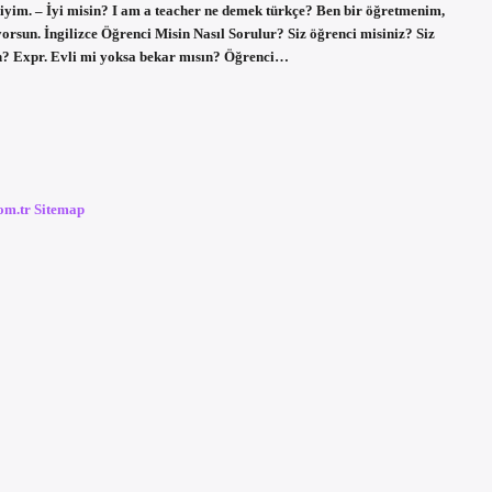
iyiyim. – İyi misin? I am a teacher ne demek türkçe? Ben bir öğretmenim,
rsun. İngilizce Öğrenci Misin Nasıl Sorulur? Siz öğrenci misiniz? Siz
sin? Expr. Evli mi yoksa bekar mısın? Öğrenci…
com.tr
Sitemap