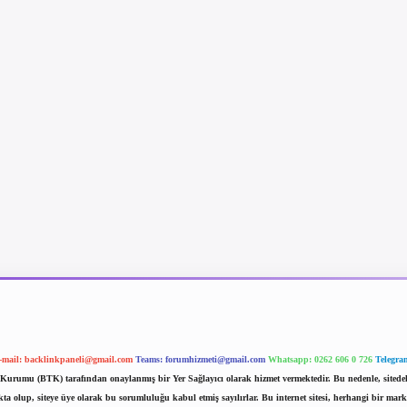
-mail:
backlinkpaneli@gmail.com
Teams:
forumhizmeti@gmail.com
Whatsapp: 0262 606 0 726
Telegra
im Kurumu (BTK) tarafından onaylanmış bir Yer Sağlayıcı olarak hizmet vermektedir. Bu nedenle, sited
 olup, siteye üye olarak bu sorumluluğu kabul etmiş sayılırlar. Bu internet sitesi, herhangi bir mark