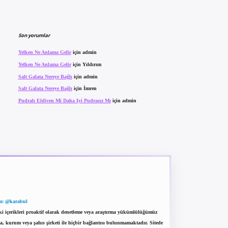
Son yorumlar
Yelken Ne Anlama Gelir
için
admin
Yelken Ne Anlama Gelir
için
Yıldırım
Salt Galata Nereye Bağlı
için
admin
Salt Galata Nereye Bağlı
için
İmren
Pudralı Eldiven Mi Daha Iyi Pudrasız Mı
için
admin
m: @karabul
eki içerikleri proaktif olarak denetleme veya araştırma yükümlülüğümüz
a, kurum veya şahıs şirketi ile hiçbir bağlantısı bulunmamaktadır. Sitede