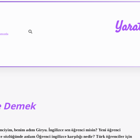
Yara
ımızda
Ne Demek
nciyim, benim adım Giryu. İngilizce sen öğrenci misin? Yeni öğrenci
e sözlüğünde anlam Öğrenci ingilizce karşılığı nedir? Türk öğrenciler için