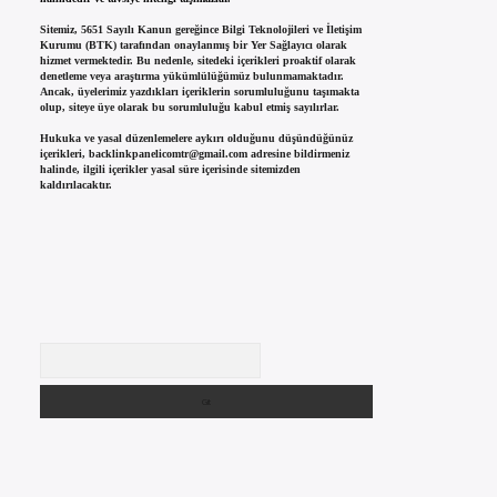
Sitemiz, 5651 Sayılı Kanun gereğince Bilgi Teknolojileri ve İletişim
Kurumu (BTK) tarafından onaylanmış bir Yer Sağlayıcı olarak
hizmet vermektedir. Bu nedenle, sitedeki içerikleri proaktif olarak
denetleme veya araştırma yükümlülüğümüz bulunmamaktadır.
Ancak, üyelerimiz yazdıkları içeriklerin sorumluluğunu taşımakta
olup, siteye üye olarak bu sorumluluğu kabul etmiş sayılırlar.
Hukuka ve yasal düzenlemelere aykırı olduğunu düşündüğünüz
içerikleri,
backlinkpanelicomtr@gmail.com
adresine bildirmeniz
halinde, ilgili içerikler yasal süre içerisinde sitemizden
kaldırılacaktır.
Arama