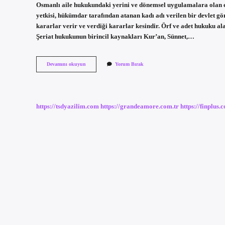
Osmanlı aile hukukundaki yerini ve dönemsel uygulamalara olan e
yetkisi, hükümdar tarafından atanan kadı adı verilen bir devlet gö
kararlar verir ve verdiği kararlar kesindir. Örf ve adet hukuku ala
Şeriat hukukunun birincil kaynakları Kur’an, Sünnet,…
Şeri
Devamını okuyun
Yorum Bırak
Hukuk
Ne
Demek
https://tsdyazilim.com
https://grandeamore.com.tr
https://finplus.