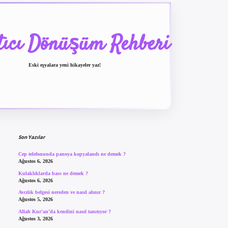
tıcı Dönüşüm Rehberi
Eski eşyalara yeni hikayeler yaz!
Sidebar
betexper güncel giriş
be
Son Yazılar
Cep telefonunda panoya kopyalandı ne demek ?
Ağustos 6, 2026
Kulaklıklarda bass ne demek ?
Ağustos 6, 2026
Avcılık belgesi nereden ve nasıl alınır ?
Ağustos 5, 2026
Allah Kur’an’da kendini nasıl tanıtıyor ?
Ağustos 3, 2026