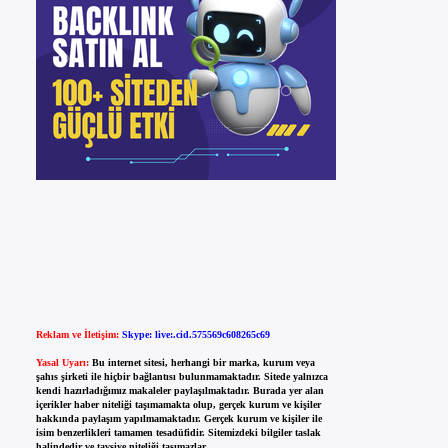
Reklam ve İletişim:
Skype: live:.cid.575569c608265c69
Yasal Uyarı:
Bu internet sitesi, herhangi bir marka, kurum veya
şahıs şirketi ile hiçbir bağlantısı bulunmamaktadır. Sitede yalnızca
kendi hazırladığımız makaleler paylaşılmaktadır. Burada yer alan
içerikler haber niteliği taşımamakta olup, gerçek kurum ve kişiler
hakkında paylaşım yapılmamaktadır. Gerçek kurum ve kişiler ile
isim benzerlikleri tamamen tesadüfidir. Sitemizdeki bilgiler taslak
halindedir ve tavsiye niteliği taşımazlar.