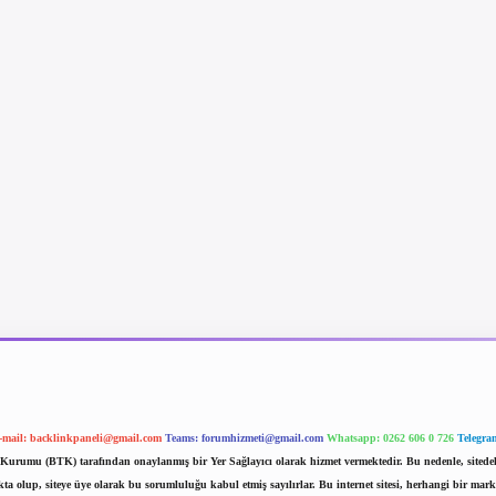
-mail:
backlinkpaneli@gmail.com
Teams:
forumhizmeti@gmail.com
Whatsapp: 0262 606 0 726
Telegra
im Kurumu (BTK) tarafından onaylanmış bir Yer Sağlayıcı olarak hizmet vermektedir. Bu nedenle, sited
 olup, siteye üye olarak bu sorumluluğu kabul etmiş sayılırlar. Bu internet sitesi, herhangi bir mark