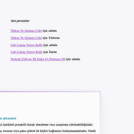
Son yorumlar
Yelken Ne Anlama Gelir
için
admin
Yelken Ne Anlama Gelir
için
Yıldırım
Salt Galata Nereye Bağlı
için
admin
Salt Galata Nereye Bağlı
için
İmren
Pudralı Eldiven Mi Daha Iyi Pudrasız Mı
için
admin
m: @karabul
eki içerikleri proaktif olarak denetleme veya araştırma yükümlülüğümüz
a, kurum veya şahıs şirketi ile hiçbir bağlantısı bulunmamaktadır. Sitede