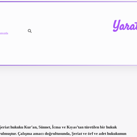
Yara
ımızda
 Şeriat hukuku Kur’an, Sünnet, İcma ve Kıyas’tan türetilen bir hukuk
urulmuştur. Çalışma amacı doğrultusunda, Şeriat ve örf ve adet hukukunun