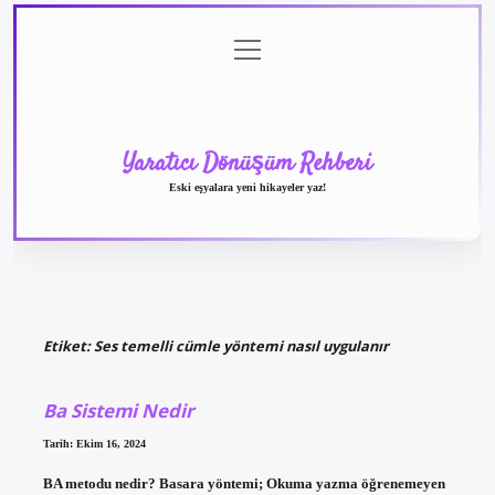
menüyü
Anasayfa
Gizlilik
Yasal
Hakkımızda
aç
Politikası
Uyarı
Yaratıcı Dönüşüm Rehberi
Eski eşyalara yeni hikayeler yaz!
Etiket:
Ses temelli cümle yöntemi nasıl uygulanır
Ba Sistemi Nedir
Tarih: Ekim 16, 2024
BA metodu nedir? Basara yöntemi; Okuma yazma öğrenemeyen