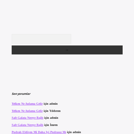
Arama
Son yorumlar
Yelken Ne Anlama Gelir
için
admin
Yelken Ne Anlama Gelir
için
Yıldırım
Salt Galata Nereye Bağlı
için
admin
Salt Galata Nereye Bağlı
için
İmren
Pudralı Eldiven Mi Daha Iyi Pudrasız Mı
için
admin