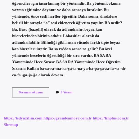
öğrenciler için tasarlanmış bir yöntemdir. Ba yöntemi, okuma
yazma eğitimine dayanır ve daha sonraya bırakılır. Bu
yöntemde, önce sesli harfler öğretilir. Daha sonra, ünsüzlere
belirli bir sırayla “a” sesi eklenerek öğretim yapılır. BA nedir?
Ba, Baso (bazofil) olarak da adlandırılır, beyaz kan
hücrelerinden birinin adıdır. Lökositler olarak da
adlandırılabilir. Bilindiği gibi, insan vücudu farklı tipte beyaz
kan hücreleri üretir. Ba sa ra’dan sonra ne gelir? Bu özel
yöntemde hecelerin öğretildiği bir sıra vardır. BA SA RA
Yönteminde Hece Sırası: BA SA RA Yönteminde Hece Öğretim
Sırasını Kullan ba-sa-ra-ma-ka-ça-ta-na-ya-ha-pa-şa-za-la-va -dı-
ca-fa -ga-ja-ğa olarak devam…
Ba
Devamını okuyun
8 Yorum
Sistemi
Nedir
https://tsdyazilim.com
https://grandeamore.com.tr
https://finplus.com.tr
Sitemap