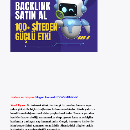
Reklam ve İletişim:
Skype: live:.cid.575569c608265c69
Yasal Uyarı:
Bu internet sitesi, herhangi bir marka, kurum veya
şahıs şirketi ile hiçbir bağlantısı bulunmamaktadır. Sitede yalnızca
kendi hazırladığımız makaleler paylaşılmaktadır. Burada yer alan
içerikler haber niteliği taşımamakta olup, gerçek kurum ve kişiler
hakkında paylaşım yapılmamaktadır. Gerçek kurum ve kişiler ile
isim benzerlikleri tamamen tesadüfidir. Sitemizdeki bilgiler taslak
halindedir ve tavsiye niteliği taşımazlar.