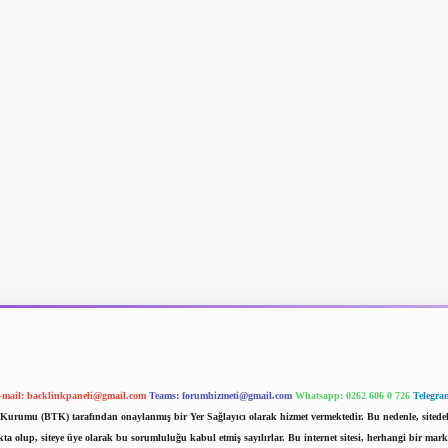
-mail:
backlinkpaneli@gmail.com
Teams:
forumhizmeti@gmail.com
Whatsapp: 0262 606 0 726
Telegra
im Kurumu (BTK) tarafından onaylanmış bir Yer Sağlayıcı olarak hizmet vermektedir. Bu nedenle, sited
 olup, siteye üye olarak bu sorumluluğu kabul etmiş sayılırlar. Bu internet sitesi, herhangi bir mark