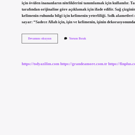
için övülen inananların niteliklerini tanımlamak için kullanılır. T
tarafından orijinaline göre açıklamak için ifade edilir. Sağ çizginin
kelimenin ruhunda bilgi için kelimenin yeterliliği. Sıdk alametleri
sayar: “Sadece Allah için, işin ve kelimenin, işinin dekorasyonu
Sıddık
Devamını okuyun
Yorum Bırak
Makamı
Nedir
https://tsdyazilim.com
https://grandeamore.com.tr
https://finplus.