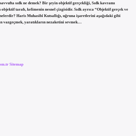
asavvufta sıdk ne demek? Bir şeyin objektif gerçekliği, Sıdk kavramı
 objektif tarafı, kelimenin nesnel çizgisidir. Sıdk ayrıca “Objektif gerçek ve
 nelerdir? Haris Muhasibî Kutsallığı, uğruna işaretlerini aşağıdaki gibi
ndan vazgeçmek, yaratıkların nezaketini sevmek…
com.tr
Sitemap