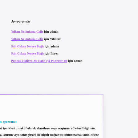
Son yorumlar
Yelken Ne Anlama Gelir
için
admin
Yelken Ne Anlama Gelir
için
Yıldırım
Salt Galata Nereye Bağlı
için
admin
Salt Galata Nereye Bağlı
için
İmren
Pudralı Eldiven Mi Daha Iyi Pudrasız Mı
için
admin
m: @karabul
eki içerikleri proaktif olarak denetleme veya araştırma yükümlülüğümüz
a, kurum veya şahıs şirketi ile hiçbir bağlantısı bulunmamaktadır. Sitede