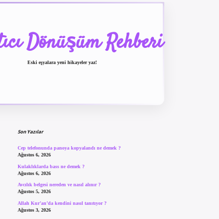
tıcı Dönüşüm Rehberi
Eski eşyalara yeni hikayeler yaz!
Sidebar
betexper güncel giriş
betexpergir.net
Son Yazılar
Cep telefonunda panoya kopyalandı ne demek ?
Ağustos 6, 2026
Kulaklıklarda bass ne demek ?
Ağustos 6, 2026
Avcılık belgesi nereden ve nasıl alınır ?
Ağustos 5, 2026
Allah Kur’an’da kendini nasıl tanıtıyor ?
Ağustos 3, 2026