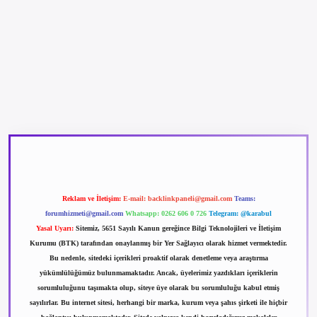
betexper güncel giriş
betexpergir.net
Reklam ve İletişim:
E-mail:
backlinkpaneli@gmail.com
Teams:
forumhizmeti@gmail.com
Whatsapp: 0262 606 0 726
Telegram: @karabul
Yasal Uyarı:
Sitemiz, 5651 Sayılı Kanun gereğince Bilgi Teknolojileri ve İletişim
Kurumu (BTK) tarafından onaylanmış bir Yer Sağlayıcı olarak hizmet vermektedir.
Bu nedenle, sitedeki içerikleri proaktif olarak denetleme veya araştırma
yükümlülüğümüz bulunmamaktadır. Ancak, üyelerimiz yazdıkları içeriklerin
sorumluluğunu taşımakta olup, siteye üye olarak bu sorumluluğu kabul etmiş
sayılırlar. Bu internet sitesi, herhangi bir marka, kurum veya şahıs şirketi ile hiçbir