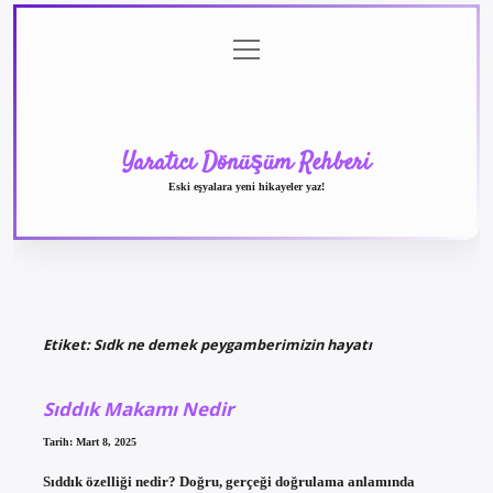
menüyü
Anasayfa
Gizlilik
Yasal
Hakkımızda
aç
Politikası
Uyarı
Yaratıcı Dönüşüm Rehberi
Eski eşyalara yeni hikayeler yaz!
Etiket:
Sıdk ne demek peygamberimizin hayatı
Sıddık Makamı Nedir
Tarih: Mart 8, 2025
Sıddık özelliği nedir? Doğru, gerçeği doğrulama anlamında