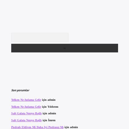
Arama
Son yorumlar
Yelken Ne Anlama Gelir
için
admin
Yelken Ne Anlama Gelir
için
Yıldırım
Salt Galata Nereye Bağlı
için
admin
Salt Galata Nereye Bağlı
için
İmren
Pudralı Eldiven Mi Daha Iyi Pudrasız Mı
için
admin