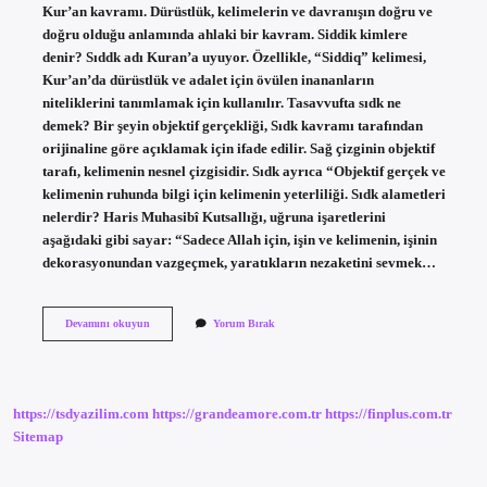
Kur’an kavramı. Dürüstlük, kelimelerin ve davranışın doğru ve
doğru olduğu anlamında ahlaki bir kavram. Siddik kimlere
denir? Sıddk adı Kuran’a uyuyor. Özellikle, “Siddiq” kelimesi,
Kur’an’da dürüstlük ve adalet için övülen inananların
niteliklerini tanımlamak için kullanılır. Tasavvufta sıdk ne
demek? Bir şeyin objektif gerçekliği, Sıdk kavramı tarafından
orijinaline göre açıklamak için ifade edilir. Sağ çizginin objektif
tarafı, kelimenin nesnel çizgisidir. Sıdk ayrıca “Objektif gerçek ve
kelimenin ruhunda bilgi için kelimenin yeterliliği. Sıdk alametleri
nelerdir? Haris Muhasibî Kutsallığı, uğruna işaretlerini
aşağıdaki gibi sayar: “Sadece Allah için, işin ve kelimenin, işinin
dekorasyonundan vazgeçmek, yaratıkların nezaketini sevmek…
Sıddık
Devamını okuyun
Yorum Bırak
Makamı
Nedir
https://tsdyazilim.com
https://grandeamore.com.tr
https://finplus.com.tr
Sitemap