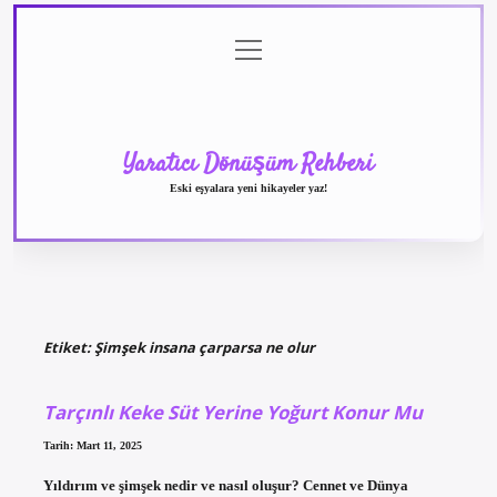
menüyü
Anasayfa
Gizlilik
Yasal
Hakkımızda
aç
Politikası
Uyarı
Yaratıcı Dönüşüm Rehberi
Eski eşyalara yeni hikayeler yaz!
Etiket:
Şimşek insana çarparsa ne olur
Tarçınlı Keke Süt Yerine Yoğurt Konur Mu
Tarih: Mart 11, 2025
Yıldırım ve şimşek nedir ve nasıl oluşur? Cennet ve Dünya