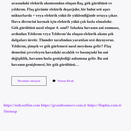
arasındaki elektrik akıntısından oluşan flaş, gök gürültüsü ve
yıldırım. Flaş görünür elektrik deşarjıdır, bir bulut seti aşırı
miktarlarda + veya elektrik yükü ile yüklendiğinde ortaya çıkar.
Hava direncini kırmak için elektrik yükü çok fazla olmalıdır.
Gök gürültüsü nasıl oluşur 4. sınıf? Sokakta havanın ani ısınması,
ardından Yıldırım veya Yıldırım’da oluşan elektrik akımı şok
dalgaları üretir. Thunder tarafından yaratılan sesi duyuyoruz.
Yıldırım, şimşek ve gök gürlemesi nasıl meydana gelir? Flaş
demetini çevreleyen havadaki sıcaklık ve basınçtaki bu ani
değişiklik, havanın hızla genişlediği anlamına gelir. Bu ani
havanın genişlemesi, bir gök gürültüsü…
Tarçınlı
Devamını okuyun
Yorum Bırak
Keke
Süt
Yerine
Yoğurt
Konur
https://tsdyazilim.com
https://grandeamore.com.tr
https://finplus.com.tr
Mu
Sitemap