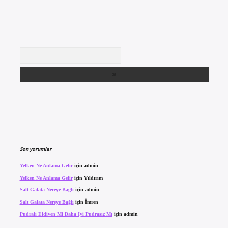
Arama
Son yorumlar
Yelken Ne Anlama Gelir
için
admin
Yelken Ne Anlama Gelir
için
Yıldırım
Salt Galata Nereye Bağlı
için
admin
Salt Galata Nereye Bağlı
için
İmren
Pudralı Eldiven Mi Daha Iyi Pudrasız Mı
için
admin