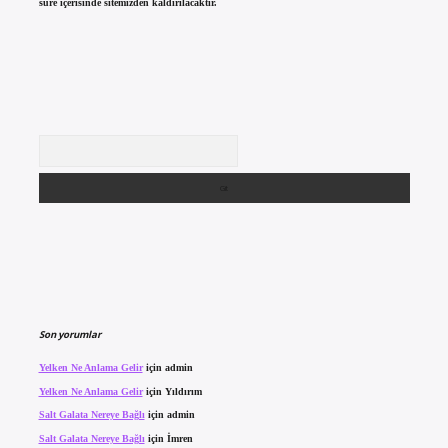
süre içerisinde sitemizden kaldırılacaktır.
Arama
Son yorumlar
Yelken Ne Anlama Gelir
için
admin
Yelken Ne Anlama Gelir
için
Yıldırım
Salt Galata Nereye Bağlı
için
admin
Salt Galata Nereye Bağlı
için
İmren