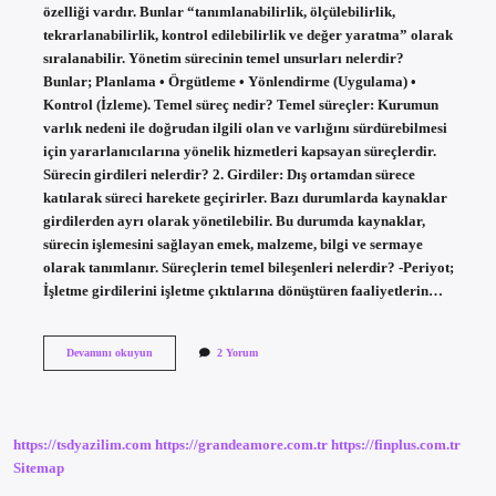
özelliği vardır. Bunlar “tanımlanabilirlik, ölçülebilirlik,
tekrarlanabilirlik, kontrol edilebilirlik ve değer yaratma” olarak
sıralanabilir. Yönetim sürecinin temel unsurları nelerdir?
Bunlar; Planlama • Örgütleme • Yönlendirme (Uygulama) •
Kontrol (İzleme). Temel süreç nedir? Temel süreçler: Kurumun
varlık nedeni ile doğrudan ilgili olan ve varlığını sürdürebilmesi
için yararlanıcılarına yönelik hizmetleri kapsayan süreçlerdir.
Sürecin girdileri nelerdir? 2. Girdiler: Dış ortamdan sürece
katılarak süreci harekete geçirirler. Bazı durumlarda kaynaklar
girdilerden ayrı olarak yönetilebilir. Bu durumda kaynaklar,
sürecin işlemesini sağlayan emek, malzeme, bilgi ve sermaye
olarak tanımlanır. Süreçlerin temel bileşenleri nelerdir? -Periyot;
İşletme girdilerini işletme çıktılarına dönüştüren faaliyetlerin…
Sürecin
Devamını okuyun
2 Yorum
Temel
Unsurları
Nelerdir
https://tsdyazilim.com
https://grandeamore.com.tr
https://finplus.com.tr
Sitemap