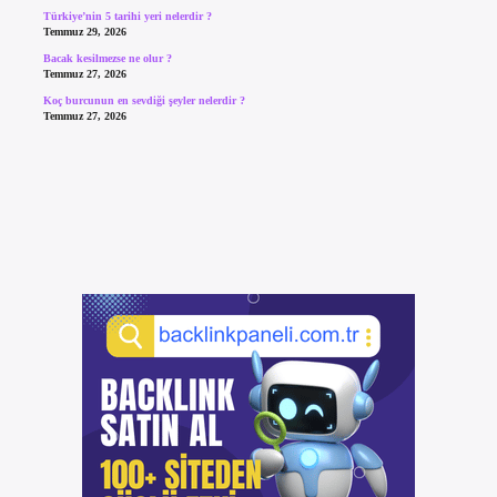
Türkiye’nin 5 tarihi yeri nelerdir ?
Temmuz 29, 2026
Bacak kesilmezse ne olur ?
Temmuz 27, 2026
Koç burcunun en sevdiği şeyler nelerdir ?
Temmuz 27, 2026