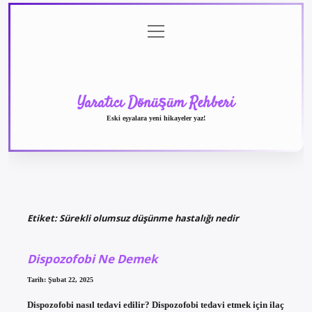
menüyü
Anasayfa
Gizlilik
Yasal
Hakkımızda
aç
Politikası
Uyarı
Yaratıcı Dönüşüm Rehberi
Eski eşyalara yeni hikayeler yaz!
Etiket:
Sürekli olumsuz düşünme hastalığı nedir
Dispozofobi Ne Demek
Tarih: Şubat 22, 2025
Dispozofobi nasıl tedavi edilir? Dispozofobi tedavi etmek için ilaç