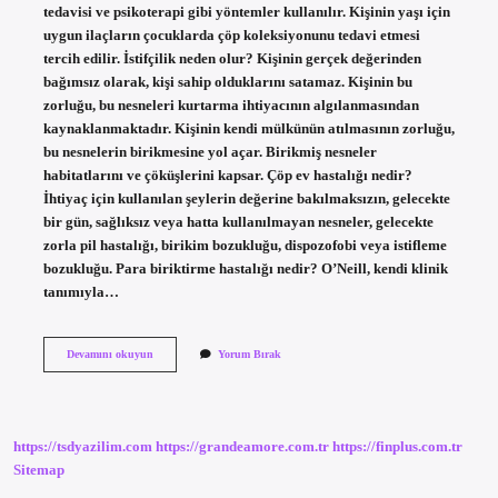
tedavisi ve psikoterapi gibi yöntemler kullanılır. Kişinin yaşı için
uygun ilaçların çocuklarda çöp koleksiyonunu tedavi etmesi
tercih edilir. İstifçilik neden olur? Kişinin gerçek değerinden
bağımsız olarak, kişi sahip olduklarını satamaz. Kişinin bu
zorluğu, bu nesneleri kurtarma ihtiyacının algılanmasından
kaynaklanmaktadır. Kişinin kendi mülkünün atılmasının zorluğu,
bu nesnelerin birikmesine yol açar. Birikmiş nesneler
habitatlarını ve çöküşlerini kapsar. Çöp ev hastalığı nedir?
İhtiyaç için kullanılan şeylerin değerine bakılmaksızın, gelecekte
bir gün, sağlıksız veya hatta kullanılmayan nesneler, gelecekte
zorla pil hastalığı, birikim bozukluğu, dispozofobi veya istifleme
bozukluğu. Para biriktirme hastalığı nedir? O’Neill, kendi klinik
tanımıyla…
Dispozofobi
Devamını okuyun
Yorum Bırak
Ne
Demek
https://tsdyazilim.com
https://grandeamore.com.tr
https://finplus.com.tr
Sitemap