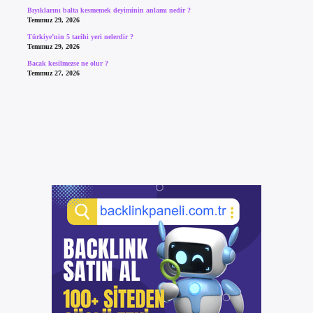
Bıyıklarını balta kesmemek deyiminin anlamı nedir ?
Temmuz 29, 2026
Türkiye’nin 5 tarihi yeri nelerdir ?
Temmuz 29, 2026
Bacak kesilmezse ne olur ?
Temmuz 27, 2026