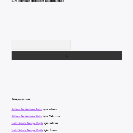
süre içerisinde sitemizden kaldırılacaktır.
Arama
Son yorumlar
Yelken Ne Anlama Gelir
için
admin
Yelken Ne Anlama Gelir
için
Yıldırım
Salt Galata Nereye Bağlı
için
admin
Salt Galata Nereye Bağlı
için
İmren