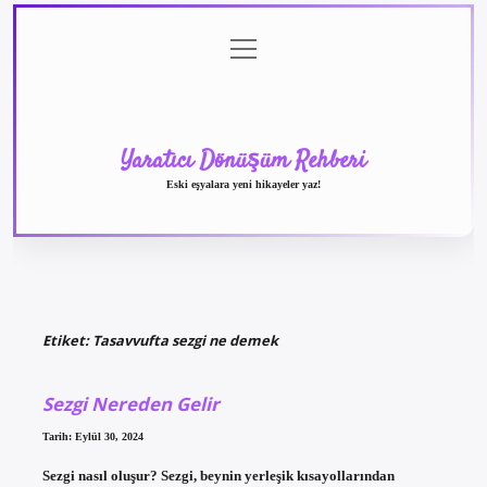
menüyü
Anasayfa
Gizlilik
Yasal
Hakkımızda
aç
Politikası
Uyarı
Yaratıcı Dönüşüm Rehberi
Eski eşyalara yeni hikayeler yaz!
Etiket:
Tasavvufta sezgi ne demek
Sezgi Nereden Gelir
Tarih: Eylül 30, 2024
Sezgi nasıl oluşur? Sezgi, beynin yerleşik kısayollarından