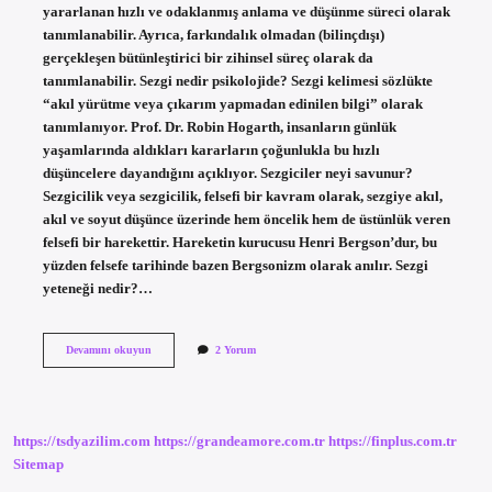
yararlanan hızlı ve odaklanmış anlama ve düşünme süreci olarak
tanımlanabilir. Ayrıca, farkındalık olmadan (bilinçdışı)
gerçekleşen bütünleştirici bir zihinsel süreç olarak da
tanımlanabilir. Sezgi nedir psikolojide? Sezgi kelimesi sözlükte
“akıl yürütme veya çıkarım yapmadan edinilen bilgi” olarak
tanımlanıyor. Prof. Dr. Robin Hogarth, insanların günlük
yaşamlarında aldıkları kararların çoğunlukla bu hızlı
düşüncelere dayandığını açıklıyor. Sezgiciler neyi savunur?
Sezgicilik veya sezgicilik, felsefi bir kavram olarak, sezgiye akıl,
akıl ve soyut düşünce üzerinde hem öncelik hem de üstünlük veren
felsefi bir harekettir. Hareketin kurucusu Henri Bergson’dur, bu
yüzden felsefe tarihinde bazen Bergsonizm olarak anılır. Sezgi
yeteneği nedir?…
Sezgi
Devamını okuyun
2 Yorum
Nereden
Gelir
https://tsdyazilim.com
https://grandeamore.com.tr
https://finplus.com.tr
Sitemap