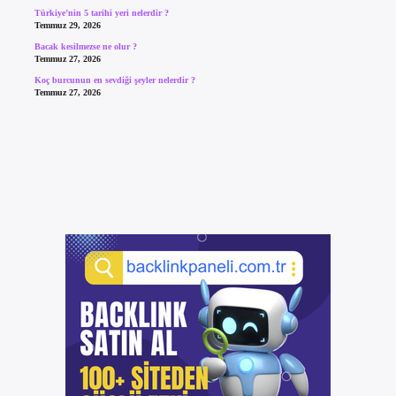
Türkiye’nin 5 tarihi yeri nelerdir ?
Temmuz 29, 2026
Bacak kesilmezse ne olur ?
Temmuz 27, 2026
Koç burcunun en sevdiği şeyler nelerdir ?
Temmuz 27, 2026