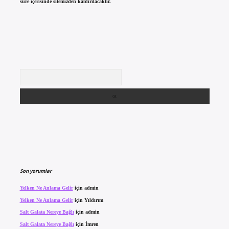
süre içerisinde sitemizden kaldırılacaktır.
Arama
Son yorumlar
Yelken Ne Anlama Gelir
için
admin
Yelken Ne Anlama Gelir
için
Yıldırım
Salt Galata Nereye Bağlı
için
admin
Salt Galata Nereye Bağlı
için
İmren