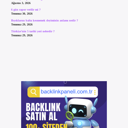
Ağustos 3, 2026
6 gün rapor verilir mi ?
Temmuz 30, 2026
Bıyıklarını balta kesmemek deyiminin anlamı nedir ?
Temmuz 29, 2026
Türkiye’nin 5 tarihi yeri nelerdir ?
Temmuz 29, 2026