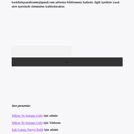
backlinkpanelicomtr@gmail.com
adresine bildirmeniz halinde, ilgili içerikler yasal
süre içerisinde sitemizden kaldırılacaktır.
Arama
Son yorumlar
Yelken Ne Anlama Gelir
için
admin
Yelken Ne Anlama Gelir
için
Yıldırım
Salt Galata Nereye Bağlı
için
admin