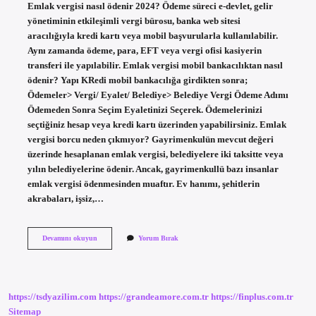
Emlak vergisi nasıl ödenir 2024? Ödeme süreci e-devlet, gelir
yönetiminin etkileşimli vergi bürosu, banka web sitesi
aracılığıyla kredi kartı veya mobil başvurularla kullanılabilir.
Aynı zamanda ödeme, para, EFT veya vergi ofisi kasiyerin
transferi ile yapılabilir. Emlak vergisi mobil bankacılıktan nasıl
ödenir? Yapı KRedi mobil bankacılığa girdikten sonra;
Ödemeler> Vergi/ Eyalet/ Belediye> Belediye Vergi Ödeme Adımı
Ödemeden Sonra Seçim Eyaletinizi Seçerek. Ödemelerinizi
seçtiğiniz hesap veya kredi kartı üzerinden yapabilirsiniz. Emlak
vergisi borcu neden çıkmıyor? Gayrimenkulün mevcut değeri
üzerinde hesaplanan emlak vergisi, belediyelere iki taksitte veya
yılın belediyelerine ödenir. Ancak, gayrimenkullü bazı insanlar
emlak vergisi ödenmesinden muaftır. Ev hanımı, şehitlerin
akrabaları, işsiz,…
E-
Devamını okuyun
Yorum Bırak
Devlet
Üzerinden
Emlak
Vergisi
Nasıl
https://tsdyazilim.com
https://grandeamore.com.tr
https://finplus.com.tr
Ödenir
Sitemap