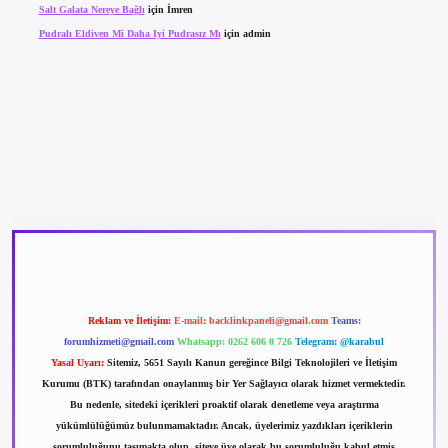
Salt Galata Nereye Bağlı
için
İmren
Pudralı Eldiven Mi Daha Iyi Pudrasız Mı
için
admin
betexper güncel giriş
betexpergir.net
Reklam ve İletişim:
E-mail:
backlinkpaneli@gmail.com
Teams:
forumhizmeti@gmail.com
Whatsapp: 0262 606 0 726
Telegram: @karabul
Yasal Uyarı:
Sitemiz, 5651 Sayılı Kanun gereğince Bilgi Teknolojileri ve İletişim
Kurumu (BTK) tarafından onaylanmış bir Yer Sağlayıcı olarak hizmet vermektedir.
Bu nedenle, sitedeki içerikleri proaktif olarak denetleme veya araştırma
yükümlülüğümüz bulunmamaktadır. Ancak, üyelerimiz yazdıkları içeriklerin
sorumluluğunu taşımakta olup, siteye üye olarak bu sorumluluğu kabul etmiş