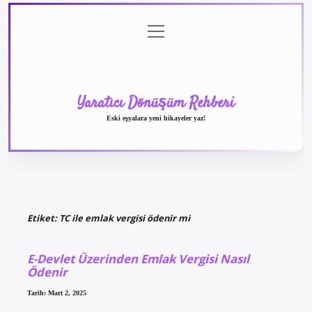
menüyü
Anasayfa
Gizlilik
Yasal
Hakkımızda
aç
Politikası
Uyarı
Yaratıcı Dönüşüm Rehberi
Eski eşyalara yeni hikayeler yaz!
Etiket:
TC ile emlak vergisi ödenir mi
E-Devlet Üzerinden Emlak Vergisi Nasıl
Ödenir
Tarih: Mart 2, 2025