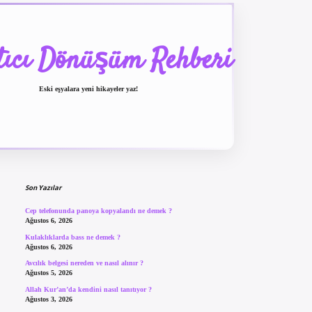
tıcı Dönüşüm Rehberi
Eski eşyalara yeni hikayeler yaz!
Sidebar
betexper güncel giriş
betexpergir.net
Son Yazılar
Cep telefonunda panoya kopyalandı ne demek ?
Ağustos 6, 2026
Kulaklıklarda bass ne demek ?
Ağustos 6, 2026
Avcılık belgesi nereden ve nasıl alınır ?
Ağustos 5, 2026
Allah Kur’an’da kendini nasıl tanıtıyor ?
Ağustos 3, 2026