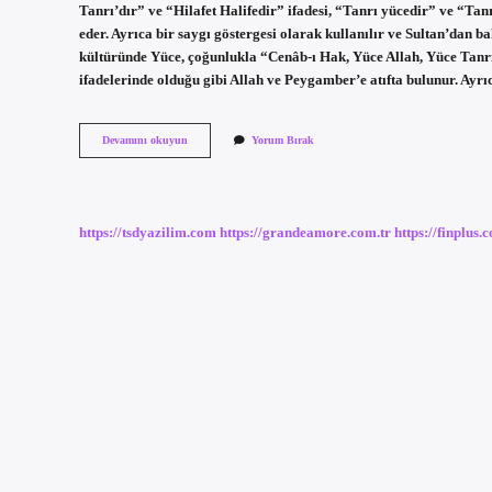
Tanrı’dır” ve “Hilafet Halifedir” ifadesi, “Tanrı yücedir” ve “Tan
eder. Ayrıca bir saygı göstergesi olarak kullanılır ve Sultan’dan 
kültüründe Yüce, çoğunlukla “Cenâb-ı Hak, Yüce Allah, Yüce Tanrı
ifadelerinde olduğu gibi Allah ve Peygamber’e atıfta bulunur. Ayr
Cenabı
Devamını okuyun
Yorum Bırak
Hak
Kimdir
https://tsdyazilim.com
https://grandeamore.com.tr
https://finplus.