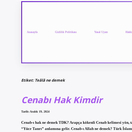
Anasayfa
Gizlilik Politikası
Yasal Uyarı
Hakk
Etiket:
Teâlâ ne demek
Cenabı Hak Kimdir
Tarih: Aralık 19, 2024
Cenab-ı hak ne demek TDK? Arapça kökenli Cenab kelimesi yön, tara
“Yüce Tanrı” anlamına gelir. Cenab-ı Allah ne demek? Türk İslam