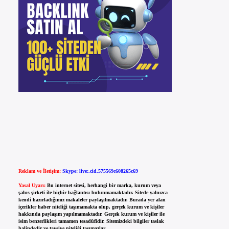
Reklam ve İletişim:
Skype: live:.cid.575569c608265c69
Yasal Uyarı:
Bu internet sitesi, herhangi bir marka, kurum veya
şahıs şirketi ile hiçbir bağlantısı bulunmamaktadır. Sitede yalnızca
kendi hazırladığımız makaleler paylaşılmaktadır. Burada yer alan
içerikler haber niteliği taşımamakta olup, gerçek kurum ve kişiler
hakkında paylaşım yapılmamaktadır. Gerçek kurum ve kişiler ile
isim benzerlikleri tamamen tesadüfidir. Sitemizdeki bilgiler taslak
halindedir ve tavsiye niteliği taşımazlar.