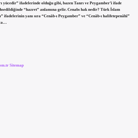
rı yücedir” ifadelerinde olduğu gibi, bazen Tanrı ve Peygamber’i ifade
bahsedildiğinde “hazret” anlamına gelir. Cenabı hak nedir? Türk İslam
” ifadelerinin yanı sıra “Cenâb-ı Peygamber” ve “Cenâb-ı halifetepenâhî”
ıca…
com.tr
Sitemap