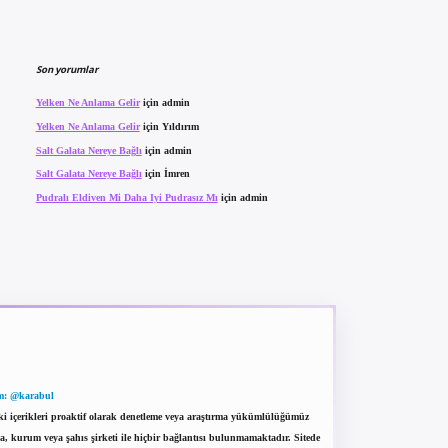
Son yorumlar
Yelken Ne Anlama Gelir
için
admin
Yelken Ne Anlama Gelir
için
Yıldırım
Salt Galata Nereye Bağlı
için
admin
Salt Galata Nereye Bağlı
için
İmren
Pudralı Eldiven Mi Daha Iyi Pudrasız Mı
için
admin
m: @karabul
eki içerikleri proaktif olarak denetleme veya araştırma yükümlülüğümüz
a, kurum veya şahıs şirketi ile hiçbir bağlantısı bulunmamaktadır. Sitede