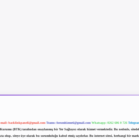
-mail:
backlinkpaneli@gmail.com
Teams:
forumhizmeti@gmail.com
Whatsapp: 0262 606 0 726
Telegra
im Kurumu (BTK) tarafından onaylanmış bir Yer Sağlayıcı olarak hizmet vermektedir. Bu nedenle, sited
 olup, siteye üye olarak bu sorumluluğu kabul etmiş sayılırlar. Bu internet sitesi, herhangi bir mark