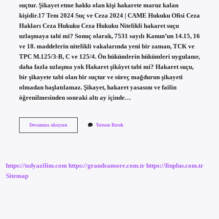
suçtur. Şikayet etme hakkı olan kişi hakarete maruz kalan
kişidir.17 Tem 2024 Suç ve Ceza 2024 | CAME Hukuku Ofisi Ceza
Hakları Ceza Hukuku Ceza Hukuku Nitelikli hakaret suçu
uzlaşmaya tabi mi? Sonuç olarak, 7531 sayılı Kanun’un 14.15, 16
ve 18. maddelerin nitelikli vakalarında yeni bir zaman, TCK ve
TPC M.125/3-B, C ve 125/4. Ön hükümlerin hükümleri uygulanır,
daha fazla uzlaşma yok Hakaret şikâyet tabi mi? Hakaret suçu,
bir şikayete tabi olan bir suçtur ve süreç mağdurun şikayeti
olmadan başlatılamaz. Şikayet, hakaret yasasını ve failin
öğrenilmesinden sonraki altı ay içinde…
Nitelikli
Devamını okuyun
Yorum Bırak
Hakaret
Suçu
Şikayete
Tabi
Mi
https://tsdyazilim.com
https://grandeamore.com.tr
https://finplus.com.tr
Sitemap