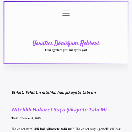
menüyü
Anasayfa
Gizlilik
Yasal
Hakkımızda
aç
Politikası
Uyarı
Yaratıcı Dönüşüm Rehberi
Eski eşyalara yeni hikayeler yaz!
Etiket:
Tehditin nitelikli hali şikayete tabi mi
Nitelikli Hakaret Suçu Şikayete Tabi Mi
Tarih: Haziran 6, 2025
Hakaret nitelikli hal şikayete tabi mi? Hakaret suçu genellikle bir