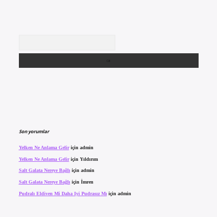
Arama
Son yorumlar
Yelken Ne Anlama Gelir
için
admin
Yelken Ne Anlama Gelir
için
Yıldırım
Salt Galata Nereye Bağlı
için
admin
Salt Galata Nereye Bağlı
için
İmren
Pudralı Eldiven Mi Daha Iyi Pudrasız Mı
için
admin