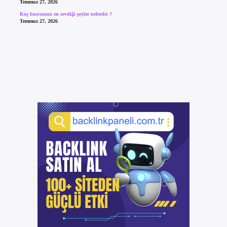
Temmuz 27, 2026
Koç burcunun en sevdiği şeyler nelerdir ?
Temmuz 27, 2026