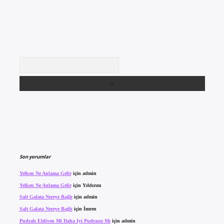
Arama
Son yorumlar
Yelken Ne Anlama Gelir
için
admin
Yelken Ne Anlama Gelir
için
Yıldırım
Salt Galata Nereye Bağlı
için
admin
Salt Galata Nereye Bağlı
için
İmren
Pudralı Eldiven Mi Daha Iyi Pudrasız Mı
için
admin