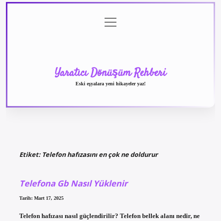
menüyü
Anasayfa
Gizlilik
Yasal
Hakkımızda
aç
Politikası
Uyarı
Yaratıcı Dönüşüm Rehberi
Eski eşyalara yeni hikayeler yaz!
Etiket:
Telefon hafızasını en çok ne doldurur
Telefona Gb Nasıl Yüklenir
Tarih: Mart 17, 2025
Telefon hafızası nasıl güçlendirilir? Telefon bellek alanı nedir, ne