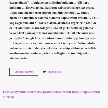
kadar olmalı? … bulut teknolojilerini kullanın. … SD kartı
kullanın. … Dosyalarınızı kablosuz sabit sürücülere kaydedin. …
Uygulama hizmetlerini silerek temizlik temizliği. … teknik
hizmetle donanım depolama alanının kapasitesini artırın. 128 GB
kaç uygulama alır? Teorik olarak, ortalama değerlerle 128 GB
bellek alanında 30 bin fotoğraf, 20.000 şarkı, 5.000 uygulama
veya 2.000 oyun ayarlamak mümkündür. 16 GB telefonda nasıl
yer açılır? Google One ile hafıza alanınızdaki uygulamayı açın.
… Dosyalarınızı seçtikten sonra silmek için yazın. Arttırılabilir
hafıza nedir? Artırılmış bellek işlevine sahip telefonlarda bellek
kartlarının kullanılması, telefon belleğinin arttırıldığı etkili
yöntemlerden…
Telefona
Devamını okuyun
Yorum Bırak
Gb
Nasıl
Yüklenir
https://tsdyazilim.com
https://grandeamore.com.tr
https://finplus.com.tr
Sitemap