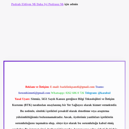
Pudralı Eldiven Mi Daha Iyi Pudrasız Mı
için
admin
betexper güncel giriş
betexpergir.net
Reklam ve İletişim:
E-mail:
backlinkpaneli@gmail.com
Teams:
forumhizmeti@gmail.com
Whatsapp: 0262 606 0 726
Telegram: @karabul
Yasal Uyarı:
Sitemiz, 5651 Sayılı Kanun gereğince Bilgi Teknolojileri ve İletişim
Kurumu (BTK) tarafından onaylanmış bir Yer Sağlayıcı olarak hizmet vermektedir.
Bu nedenle, sitedeki içerikleri proaktif olarak denetleme veya araştırma
yükümlülüğümüz bulunmamaktadır. Ancak, üyelerimiz yazdıkları içeriklerin
sorumluluğunu taşımakta olup, siteye üye olarak bu sorumluluğu kabul etmiş