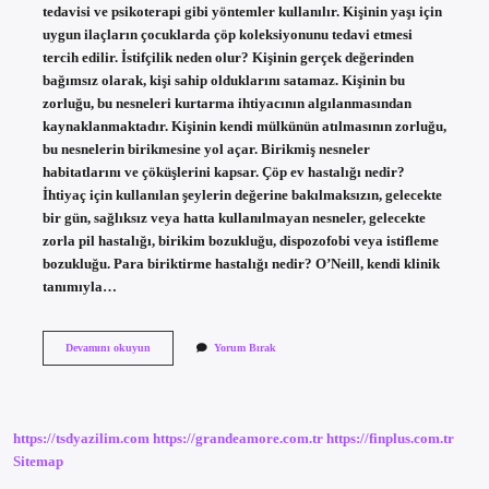
tedavisi ve psikoterapi gibi yöntemler kullanılır. Kişinin yaşı için
uygun ilaçların çocuklarda çöp koleksiyonunu tedavi etmesi
tercih edilir. İstifçilik neden olur? Kişinin gerçek değerinden
bağımsız olarak, kişi sahip olduklarını satamaz. Kişinin bu
zorluğu, bu nesneleri kurtarma ihtiyacının algılanmasından
kaynaklanmaktadır. Kişinin kendi mülkünün atılmasının zorluğu,
bu nesnelerin birikmesine yol açar. Birikmiş nesneler
habitatlarını ve çöküşlerini kapsar. Çöp ev hastalığı nedir?
İhtiyaç için kullanılan şeylerin değerine bakılmaksızın, gelecekte
bir gün, sağlıksız veya hatta kullanılmayan nesneler, gelecekte
zorla pil hastalığı, birikim bozukluğu, dispozofobi veya istifleme
bozukluğu. Para biriktirme hastalığı nedir? O’Neill, kendi klinik
tanımıyla…
Dispozofobi
Devamını okuyun
Yorum Bırak
Ne
Demek
https://tsdyazilim.com
https://grandeamore.com.tr
https://finplus.com.tr
Sitemap