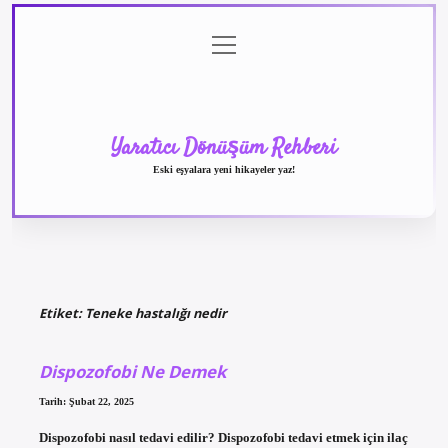
menüyü
Anasayfa
Gizlilik
Yasal
Hakkımızda
aç
Politikası
Uyarı
Yaratıcı Dönüşüm Rehberi
Eski eşyalara yeni hikayeler yaz!
Etiket:
Teneke hastalığı nedir
Dispozofobi Ne Demek
Tarih: Şubat 22, 2025
Dispozofobi nasıl tedavi edilir? Dispozofobi tedavi etmek için ilaç