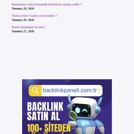
Bıyıklarını balta kesmemek deyiminin anlamı nedir ?
Temmuz 29, 2026
Türkiye’nin 5 tarihi yeri nelerdir ?
Temmuz 29, 2026
Bacak kesilmezse ne olur ?
Temmuz 27, 2026