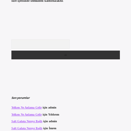
süre içerisinde sitemizden kaldırılacaktır.
Arama
Son yorumlar
Yelken Ne Anlama Gelir
için
admin
Yelken Ne Anlama Gelir
için
Yıldırım
Salt Galata Nereye Bağlı
için
admin
Salt Galata Nereye Bağlı
için
İmren