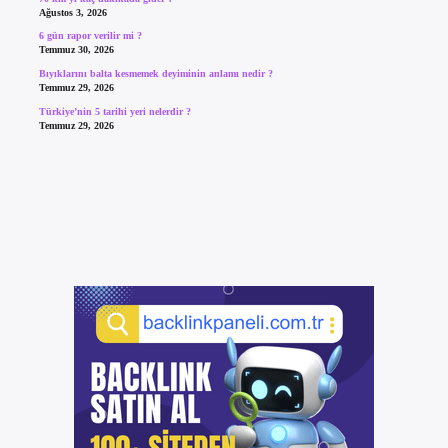
Ağustos 3, 2026
6 gün rapor verilir mi ?
Temmuz 30, 2026
Bıyıklarını balta kesmemek deyiminin anlamı nedir ?
Temmuz 29, 2026
Türkiye’nin 5 tarihi yeri nelerdir ?
Temmuz 29, 2026