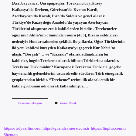
(Azerbaycanca: Qarapapaqlar, Tərəkəmələr), Kuzey
Kafkasya’da Derbent, Gürcistan’da Kvemo Kartli,
Azerbaycan’da Kazah, İran’da Sulduz ve genel olarak
Türkiye’de Kuzeydoğu Anadolu’da yaşayan Azerbaycan
Türklerini oluşturan etnik kabilelerden biridir. . Terekemeler
oğuz mu? Atilla’nın ölümünden sonra (453), Bizans saldırıları
nedeniyle Hunlar sahneden çekildi. Bu yıllarda, Oğuz Türklerinin
iki yeni kabilesi kuzeyden Kafkasya’yı geçerek Kur Nehri’ne
ulaştı. “Borçalı”… ve “Kazaklı” olarak adlandırılan bu
kabileler, bugün Terekeme olarak bilinen Türklerin atalarıdır.
Terekeme Türk müdür? Karapapak Terekeme Türkleri, göçebe
hayvancılık geleneklerini uzun süredir sürdüren Türk etnografik
gruplarından biridir. “Terekeme” terimi ilk olarak etnik bir
kabile grubunun adı olarak kullanılmıştır.…
Terekemeler
Devamını okuyun
Yorum Bırak
Hangi
Boydan
Gelir
https://tsdyazilim.com
https://grandeamore.com.tr
https://finplus.com.tr
Sitemap