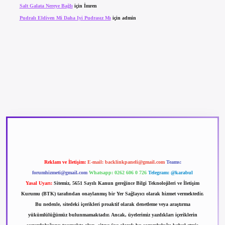
Salt Galata Nereye Bağlı
için
İmren
Pudralı Eldiven Mi Daha Iyi Pudrasız Mı
için
admin
betexper güncel giriş
betexpergir.net
Reklam ve İletişim:
E-mail:
backlinkpaneli@gmail.com
Teams:
forumhizmeti@gmail.com
Whatsapp: 0262 606 0 726
Telegram: @karabul
Yasal Uyarı:
Sitemiz, 5651 Sayılı Kanun gereğince Bilgi Teknolojileri ve İletişim
Kurumu (BTK) tarafından onaylanmış bir Yer Sağlayıcı olarak hizmet vermektedir.
Bu nedenle, sitedeki içerikleri proaktif olarak denetleme veya araştırma
yükümlülüğümüz bulunmamaktadır. Ancak, üyelerimiz yazdıkları içeriklerin