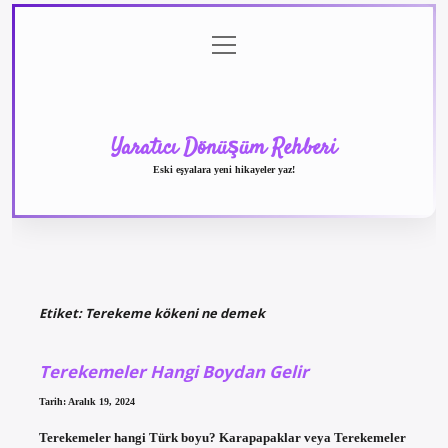
menüyü
Anasayfa
Gizlilik
Yasal
Hakkımızda
aç
Politikası
Uyarı
Yaratıcı Dönüşüm Rehberi
Eski eşyalara yeni hikayeler yaz!
Etiket:
Terekeme kökeni ne demek
Terekemeler Hangi Boydan Gelir
Tarih: Aralık 19, 2024
Terekemeler hangi Türk boyu? Karapapaklar veya Terekemeler