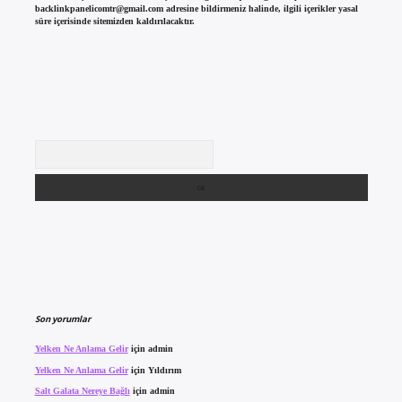
backlinkpanelicomtr@gmail.com
adresine bildirmeniz halinde, ilgili içerikler yasal
süre içerisinde sitemizden kaldırılacaktır.
Arama
Son yorumlar
Yelken Ne Anlama Gelir
için
admin
Yelken Ne Anlama Gelir
için
Yıldırım
Salt Galata Nereye Bağlı
için
admin