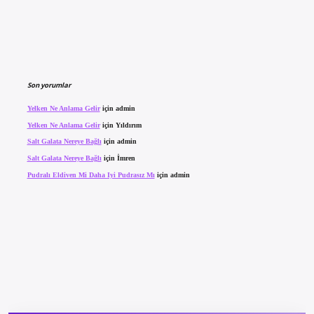
Son yorumlar
Yelken Ne Anlama Gelir
için
admin
Yelken Ne Anlama Gelir
için
Yıldırım
Salt Galata Nereye Bağlı
için
admin
Salt Galata Nereye Bağlı
için
İmren
Pudralı Eldiven Mi Daha Iyi Pudrasız Mı
için
admin
texper güncel giriş
betexpergir.net