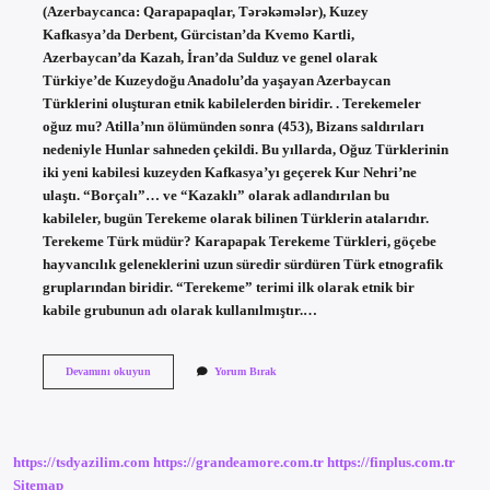
(Azerbaycanca: Qarapapaqlar, Tərəkəmələr), Kuzey
Kafkasya’da Derbent, Gürcistan’da Kvemo Kartli,
Azerbaycan’da Kazah, İran’da Sulduz ve genel olarak
Türkiye’de Kuzeydoğu Anadolu’da yaşayan Azerbaycan
Türklerini oluşturan etnik kabilelerden biridir. . Terekemeler
oğuz mu? Atilla’nın ölümünden sonra (453), Bizans saldırıları
nedeniyle Hunlar sahneden çekildi. Bu yıllarda, Oğuz Türklerinin
iki yeni kabilesi kuzeyden Kafkasya’yı geçerek Kur Nehri’ne
ulaştı. “Borçalı”… ve “Kazaklı” olarak adlandırılan bu
kabileler, bugün Terekeme olarak bilinen Türklerin atalarıdır.
Terekeme Türk müdür? Karapapak Terekeme Türkleri, göçebe
hayvancılık geleneklerini uzun süredir sürdüren Türk etnografik
gruplarından biridir. “Terekeme” terimi ilk olarak etnik bir
kabile grubunun adı olarak kullanılmıştır.…
Terekemeler
Devamını okuyun
Yorum Bırak
Hangi
Boydan
Gelir
https://tsdyazilim.com
https://grandeamore.com.tr
https://finplus.com.tr
Sitemap