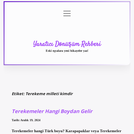
menüyü
Anasayfa
Gizlilik
Yasal
Hakkımızda
aç
Politikası
Uyarı
Yaratıcı Dönüşüm Rehberi
Eski eşyalara yeni hikayeler yaz!
Etiket:
Terekeme milleti kimdir
Terekemeler Hangi Boydan Gelir
Tarih: Aralık 19, 2024
Terekemeler hangi Türk boyu? Karapapaklar veya Terekemeler