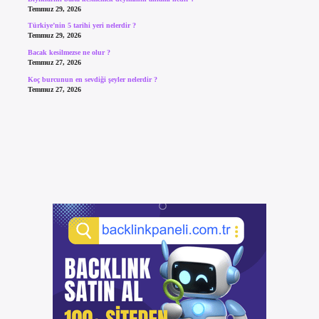
Temmuz 29, 2026
Türkiye’nin 5 tarihi yeri nelerdir ?
Temmuz 29, 2026
Bacak kesilmezse ne olur ?
Temmuz 27, 2026
Koç burcunun en sevdiği şeyler nelerdir ?
Temmuz 27, 2026