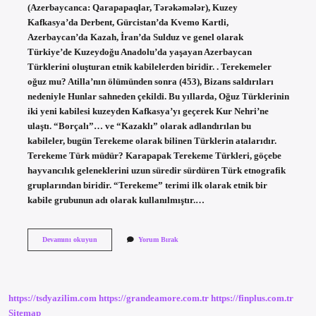
(Azerbaycanca: Qarapapaqlar, Tərəkəmələr), Kuzey
Kafkasya’da Derbent, Gürcistan’da Kvemo Kartli,
Azerbaycan’da Kazah, İran’da Sulduz ve genel olarak
Türkiye’de Kuzeydoğu Anadolu’da yaşayan Azerbaycan
Türklerini oluşturan etnik kabilelerden biridir. . Terekemeler
oğuz mu? Atilla’nın ölümünden sonra (453), Bizans saldırıları
nedeniyle Hunlar sahneden çekildi. Bu yıllarda, Oğuz Türklerinin
iki yeni kabilesi kuzeyden Kafkasya’yı geçerek Kur Nehri’ne
ulaştı. “Borçalı”… ve “Kazaklı” olarak adlandırılan bu
kabileler, bugün Terekeme olarak bilinen Türklerin atalarıdır.
Terekeme Türk müdür? Karapapak Terekeme Türkleri, göçebe
hayvancılık geleneklerini uzun süredir sürdüren Türk etnografik
gruplarından biridir. “Terekeme” terimi ilk olarak etnik bir
kabile grubunun adı olarak kullanılmıştır.…
Terekemeler
Devamını okuyun
Yorum Bırak
Hangi
Boydan
Gelir
https://tsdyazilim.com
https://grandeamore.com.tr
https://finplus.com.tr
Sitemap