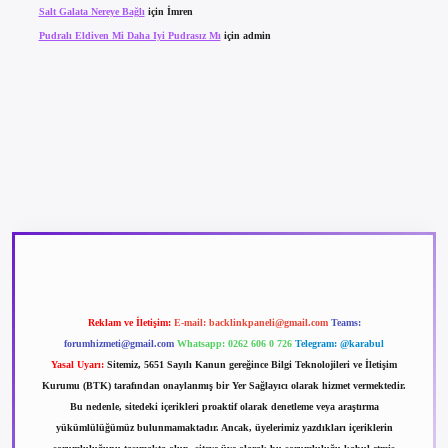
Salt Galata Nereye Bağlı
için
İmren
Pudralı Eldiven Mi Daha Iyi Pudrasız Mı
için
admin
betexper güncel giriş
betexpergir.net
Reklam ve İletişim:
E-mail:
backlinkpaneli@gmail.com
Teams:
forumhizmeti@gmail.com
Whatsapp: 0262 606 0 726
Telegram: @karabul
Yasal Uyarı:
Sitemiz, 5651 Sayılı Kanun gereğince Bilgi Teknolojileri ve İletişim
Kurumu (BTK) tarafından onaylanmış bir Yer Sağlayıcı olarak hizmet vermektedir.
Bu nedenle, sitedeki içerikleri proaktif olarak denetleme veya araştırma
yükümlülüğümüz bulunmamaktadır. Ancak, üyelerimiz yazdıkları içeriklerin