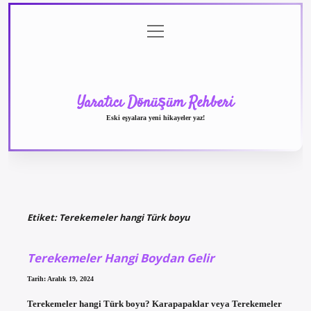
menüyü
Anasayfa
Gizlilik
Yasal
Hakkımızda
aç
Politikası
Uyarı
Yaratıcı Dönüşüm Rehberi
Eski eşyalara yeni hikayeler yaz!
Etiket:
Terekemeler hangi Türk boyu
Terekemeler Hangi Boydan Gelir
Tarih: Aralık 19, 2024
Terekemeler hangi Türk boyu? Karapapaklar veya Terekemeler