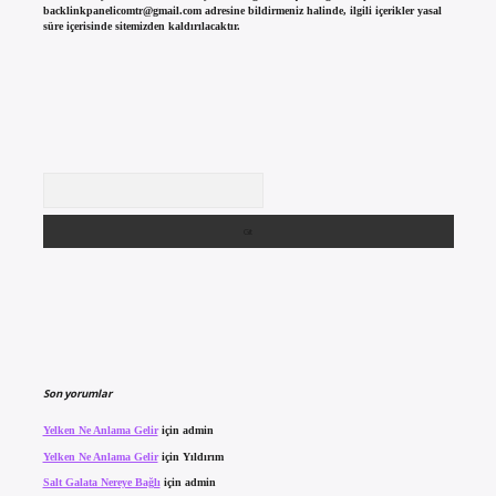
backlinkpanelicomtr@gmail.com
adresine bildirmeniz halinde, ilgili içerikler yasal
süre içerisinde sitemizden kaldırılacaktır.
Arama
Son yorumlar
Yelken Ne Anlama Gelir
için
admin
Yelken Ne Anlama Gelir
için
Yıldırım
Salt Galata Nereye Bağlı
için
admin