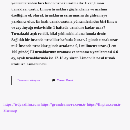
yöntemlerinden biri limon tırnak uzatmadır. Evet, limon
tırnakları uzatır. Limon tırnakları güçlendirme ve uzatma
özelliğine ek olarak tırnakların sararmasını da gidermeye
yardımcı olur. En hızlı tırnak uzatma yöntemlerinden biri limon
ve zeytinyağı tedavisidir. 1 haftada tırnak ne kadar uzar?
Tırnaktaki açık renkli, hilal şeklindeki alana lunula denir.
Sağlıklı bir insanda tırnaklar haftada 0 uzar. 2 günde tırnak uzar
mı? İnsanda tırnaklar günde ortalama 0,1 milimetre uzar. (1 cm
100 günde) El tırnaklarının uzaması ve tamamen yenilenmesi 4-6
ay, ayak tırnaklarında ise 12-18 ay sürer. Limon ile nasıl tırnak
uzatılır? Limonun bu…
En
Devamını okuyun
Yorum Bırak
Hızlı
Tırnak
Nasıl
Uzatılır
https://tsdyazilim.com
https://grandeamore.com.tr
https://finplus.com.tr
Sitemap