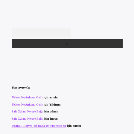
Arama
Son yorumlar
Yelken Ne Anlama Gelir
için
admin
Yelken Ne Anlama Gelir
için
Yıldırım
Salt Galata Nereye Bağlı
için
admin
Salt Galata Nereye Bağlı
için
İmren
Pudralı Eldiven Mi Daha Iyi Pudrasız Mı
için
admin