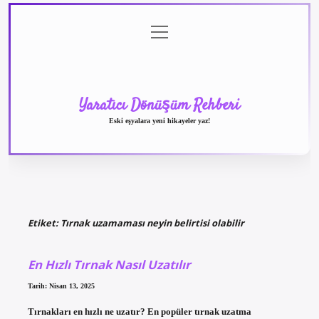
menüyü
Anasayfa
Gizlilik
Yasal
Hakkımızda
aç
Politikası
Uyarı
Yaratıcı Dönüşüm Rehberi
Eski eşyalara yeni hikayeler yaz!
Etiket:
Tırnak uzamaması neyin belirtisi olabilir
En Hızlı Tırnak Nasıl Uzatılır
Tarih: Nisan 13, 2025
Tırnakları en hızlı ne uzatır? En popüler tırnak uzatma