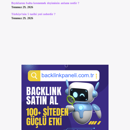
Bıyıklarını balta kesmemek deyiminin anlamı nedir ?
Temmuz 29, 2026
Türkiye’nin 5 tarihi yeri nelerdir ?
Temmuz 29, 2026