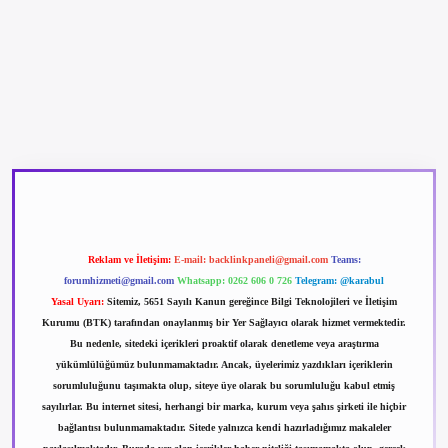
betexper güncel giriş
betexpergir.net
Reklam ve İletişim:
E-mail:
backlinkpaneli@gmail.com
Teams:
forumhizmeti@gmail.com
Whatsapp: 0262 606 0 726
Telegram: @karabul
Yasal Uyarı:
Sitemiz, 5651 Sayılı Kanun gereğince Bilgi Teknolojileri ve İletişim
Kurumu (BTK) tarafından onaylanmış bir Yer Sağlayıcı olarak hizmet vermektedir.
Bu nedenle, sitedeki içerikleri proaktif olarak denetleme veya araştırma
yükümlülüğümüz bulunmamaktadır. Ancak, üyelerimiz yazdıkları içeriklerin
sorumluluğunu taşımakta olup, siteye üye olarak bu sorumluluğu kabul etmiş
sayılırlar. Bu internet sitesi, herhangi bir marka, kurum veya şahıs şirketi ile hiçbir
bağlantısı bulunmamaktadır. Sitede yalnızca kendi hazırladığımız makaleler