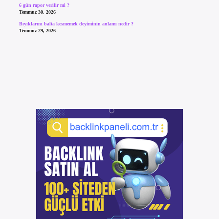
6 gün rapor verilir mi ?
Temmuz 30, 2026
Bıyıklarını balta kesmemek deyiminin anlamı nedir ?
Temmuz 29, 2026