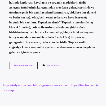
halinde kaplayan, kayaların ve organik maddelerin türlü
ayrışma ürünlerinin karışımından meydana gelen, içerisinde ve
üzerinde geniş bir canlılar alemi barındıran, bitkilere durak yeri
ve besin kaynağı olan, belli oranlarda su ve hava içeren üç
boyutlu bir varlıktır. Toprak ne denir? Toprak, atmosfer ile taş
küreyi (litosfer), tatlı su ile tuzlu su alanlarını (hidrosfer)
birbirinden ayıran bir ara katman olup, birçok bitki ve hayvan
için yaşam alanı sunan biyosferin (canlı küre) bir parçası,
gezegenimizin yaşayan, nefes alan derisidir. Toprak nedir
coğrafya kısaca tanımı? Kayaların ufalanması sonucu meydana
gelen ve içinde organik…
Toprak
Devamını okuyun
Yorum Bırak
Nedir
Kısa
Tanım
https://tsdyazilim.com
https://grandeamore.com.tr
https://finplus.com.tr
Sitemap