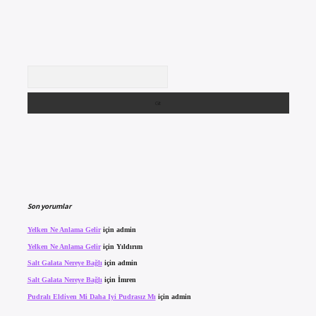
Arama
Son yorumlar
Yelken Ne Anlama Gelir
için
admin
Yelken Ne Anlama Gelir
için
Yıldırım
Salt Galata Nereye Bağlı
için
admin
Salt Galata Nereye Bağlı
için
İmren
Pudralı Eldiven Mi Daha Iyi Pudrasız Mı
için
admin