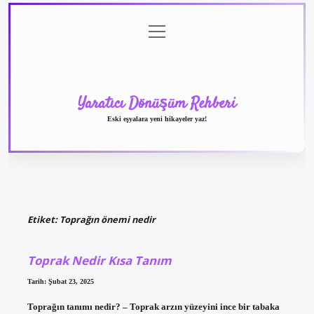
menüyü
Anasayfa
Gizlilik
Yasal
Hakkımızda
aç
Politikası
Uyarı
Yaratıcı Dönüşüm Rehberi
Eski eşyalara yeni hikayeler yaz!
Etiket:
Toprağın önemi nedir
Toprak Nedir Kısa Tanım
Tarih: Şubat 23, 2025
Toprağın tanımı nedir? – Toprak arzın yüzeyini ince bir tabaka