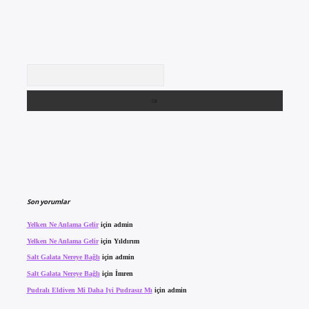
Arama
Son yorumlar
Yelken Ne Anlama Gelir
için
admin
Yelken Ne Anlama Gelir
için
Yıldırım
Salt Galata Nereye Bağlı
için
admin
Salt Galata Nereye Bağlı
için
İmren
Pudralı Eldiven Mi Daha Iyi Pudrasız Mı
için
admin