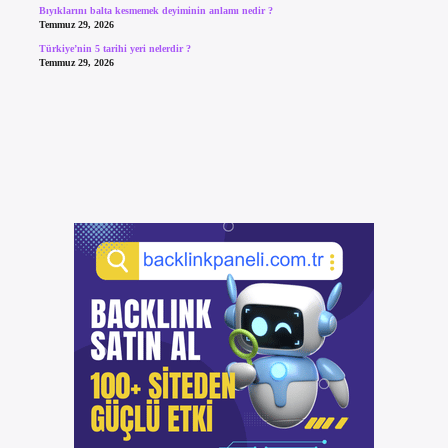
Bıyıklarını balta kesmemek deyiminin anlamı nedir ?
Temmuz 29, 2026
Türkiye’nin 5 tarihi yeri nelerdir ?
Temmuz 29, 2026