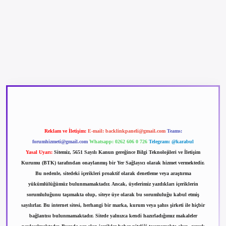
betexper güncel giriş
betexpergir.net
Reklam ve İletişim:
E-mail:
backlinkpaneli@gmail.com
Teams:
forumhizmeti@gmail.com
Whatsapp: 0262 606 0 726
Telegram: @karabul
Yasal Uyarı:
Sitemiz, 5651 Sayılı Kanun gereğince Bilgi Teknolojileri ve İletişim
Kurumu (BTK) tarafından onaylanmış bir Yer Sağlayıcı olarak hizmet vermektedir.
Bu nedenle, sitedeki içerikleri proaktif olarak denetleme veya araştırma
yükümlülüğümüz bulunmamaktadır. Ancak, üyelerimiz yazdıkları içeriklerin
sorumluluğunu taşımakta olup, siteye üye olarak bu sorumluluğu kabul etmiş
sayılırlar. Bu internet sitesi, herhangi bir marka, kurum veya şahıs şirketi ile hiçbir
bağlantısı bulunmamaktadır. Sitede yalnızca kendi hazırladığımız makaleler