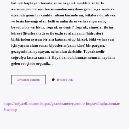
halinde kaplayan, kayaların ve organik maddelerin türlü
ayrışma ürünlerinin karışımından meydana gelen, içerisinde ve
üzerinde geniş bir canlılar alemi barındıran, bitkilere durak yeri
ve besin kaynağı olan, belli oranlarda su ve hava içeren üç
boyutlu bir varlıktır. Toprak ne denir? Toprak, atmosfer ile taş
küreyi (litosfer), tatlı su ile tuzlu su alanlarını (hidrosfer)
birbirinden ayıran bir ara katman olup, birçok bitki ve hayvan
için yaşam alanı sunan biyosferin (canlı küre) bir parçası,
gezegenimizin yaşayan, nefes alan derisidir. Toprak nedir
coğrafya kısaca tanımı? Kayaların ufalanması sonucu meydana
gelen ve içinde organik…
Toprak
Devamını okuyun
Yorum Bırak
Nedir
Kısa
Tanım
https://tsdyazilim.com
https://grandeamore.com.tr
https://finplus.com.tr
Sitemap