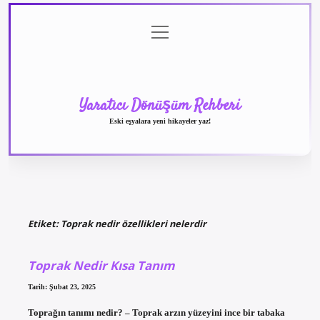
menüyü
Anasayfa
Gizlilik
Yasal
Hakkımızda
aç
Politikası
Uyarı
Yaratıcı Dönüşüm Rehberi
Eski eşyalara yeni hikayeler yaz!
Etiket:
Toprak nedir özellikleri nelerdir
Toprak Nedir Kısa Tanım
Tarih: Şubat 23, 2025
Toprağın tanımı nedir? – Toprak arzın yüzeyini ince bir tabaka