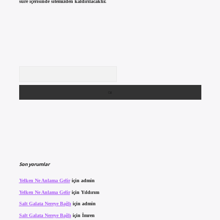
süre içerisinde sitemizden kaldırılacaktır.
Arama
Son yorumlar
Yelken Ne Anlama Gelir
için
admin
Yelken Ne Anlama Gelir
için
Yıldırım
Salt Galata Nereye Bağlı
için
admin
Salt Galata Nereye Bağlı
için
İmren