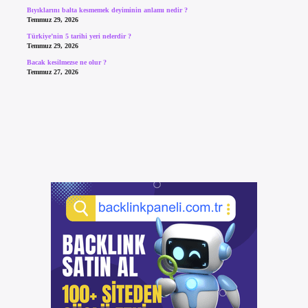
Bıyıklarını balta kesmemek deyiminin anlamı nedir ?
Temmuz 29, 2026
Türkiye’nin 5 tarihi yeri nelerdir ?
Temmuz 29, 2026
Bacak kesilmezse ne olur ?
Temmuz 27, 2026