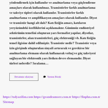
yönlendirmek için kullanılır ve anahtarlama veya güçlendirme
amaçları olarak kullanılmaz. Transistörler farklı anahtarlama
ve takviye tipleri olarak kullanılır. Transistörler farklı
anahtarlama ve amplifikasyon amaçları olarak kullanılır. Diyot
ve transistör hangi alt dalı? Katı fiziğin amacı, katıların
yeryüzündeki özelliklerini açıklamaktır. Günümüz endüstriyel
sektörünün temelini oluşturan yarı formalist yapılar, diyotlar,
transistörler, alan transistörleri, güç elektroniği vb. Katı fiziğin
temel ilgisine dahil edilmiştir. Transistör nedir? Transistör veya
izin girişinde oluşturulan sinyali artırarak ve gerekirse bir
anahtarlama elemanı olarak kullanarak voltaj ve güç takviyesi
sağlayan bir elektronik yarı iletken devre elemanıdır. Diyot
türleri nelerdir? Sıralama…
Transistör
Devamını okuyun
Yorum Bırak
Diyot
Mudur
https://tsdyazilim.com
https://grandeamore.com.tr
https://finplus.com.tr
Sitemap