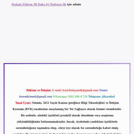
Pudralı Eldiven Mi Daha Iyi Pudrasız Mı
için
admin
etexper güncel giriş
betexpergir.net
Reklam ve İletişim:
E-mail:
backlinkpaneli@gmail.com
Teams:
forumhizmeti@gmail.com
Whatsapp: 0262 606 0 726
Telegram: @karabul
Yasal Uyarı:
Sitemiz, 5651 Sayılı Kanun gereğince Bilgi Teknolojileri ve İletişim
Kurumu (BTK) tarafından onaylanmış bir Yer Sağlayıcı olarak hizmet vermektedir.
Bu nedenle, sitedeki içerikleri proaktif olarak denetleme veya araştırma
yükümlülüğümüz bulunmamaktadır. Ancak, üyelerimiz yazdıkları içeriklerin
sorumluluğunu taşımakta olup, siteye üye olarak bu sorumluluğu kabul etmiş